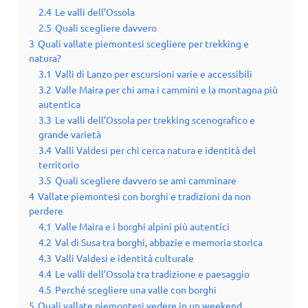
2.4
Le valli dell’Ossola
2.5
Quali scegliere davvero
3
Quali vallate piemontesi scegliere per trekking e
natura?
3.1
Valli di Lanzo per escursioni varie e accessibili
3.2
Valle Maira per chi ama i cammini e la montagna più
autentica
3.3
Le valli dell’Ossola per trekking scenografico e
grande varietà
3.4
Valli Valdesi per chi cerca natura e identità del
territorio
3.5
Quali scegliere davvero se ami camminare
4
Vallate piemontesi con borghi e tradizioni da non
perdere
4.1
Valle Maira e i borghi alpini più autentici
4.2
Val di Susa tra borghi, abbazie e memoria storica
4.3
Valli Valdesi e identità culturale
4.4
Le valli dell’Ossola tra tradizione e paesaggio
4.5
Perché scegliere una valle con borghi
5
Quali vallate piemontesi vedere in un weekend