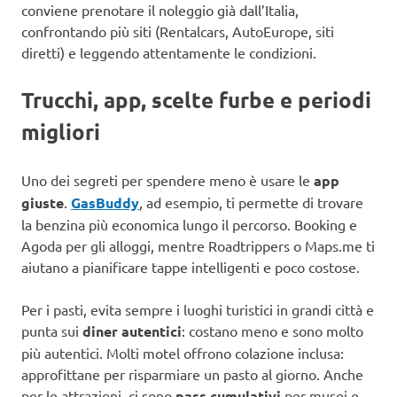
conviene prenotare il noleggio già dall’Italia,
confrontando più siti (Rentalcars, AutoEurope, siti
diretti) e leggendo attentamente le condizioni.
Trucchi, app, scelte furbe e periodi
migliori
Uno dei segreti per spendere meno è usare le
app
giuste
.
GasBuddy
, ad esempio, ti permette di trovare
la benzina più economica lungo il percorso. Booking e
Agoda per gli alloggi, mentre Roadtrippers o Maps.me ti
aiutano a pianificare tappe intelligenti e poco costose.
Per i pasti, evita sempre i luoghi turistici in grandi città e
punta sui
diner autentici
: costano meno e sono molto
più autentici. Molti motel offrono colazione inclusa:
approfittane per risparmiare un pasto al giorno. Anche
per le attrazioni, ci sono
pass cumulativi
per musei e