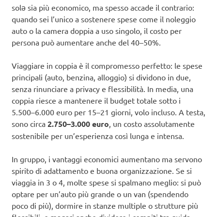
solə sia più economico, ma spesso accade il contrario:
quando sei l’unico a sostenere spese come il noleggio
auto o la camera doppia a uso singolo, il costo per
persona può aumentare anche del 40–50%.
Viaggiare in coppia è il compromesso perfetto: le spese
principali (auto, benzina, alloggio) si dividono in due,
senza rinunciare a privacy e flessibilità. In media, una
coppia riesce a mantenere il budget totale sotto i
5.500–6.000 euro per 15–21 giorni, volo incluso. A testa,
sono circa
2.750–3.000 euro
, un costo assolutamente
sostenibile per un’esperienza così lunga e intensa.
In gruppo, i vantaggi economici aumentano ma servono
spirito di adattamento e buona organizzazione. Se si
viaggia in 3 o 4, molte spese si spalmano meglio: si può
optare per un’auto più grande o un van (spendendo
poco di più), dormire in stanze multiple o strutture più
flessibili, e magari anche dividere i compiti tra guida,