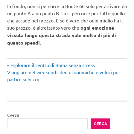
In fondo, non si percorre la Route 66 solo per arrivare da
un punto A a un punto B. La si percorre per tutto quello
che accade nel mezzo. E se è vero che ogni miglio ha il
suo prezzo, è altrettanto vero che
ogni emozione
vissuta lungo questa strada vale molto di più di
quanto spendi
.
Articolo
Navigazione
Esplorare il centro di Roma senza stress
Articolo
precedente:
Viaggiare nel weekend: idee economiche e veloci per
articoli
successivo:
partire subito
Cerca
CERCA