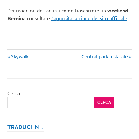
Per maggiori dettagli su come trascorrere un
weekend
Bernina
consultate
l’apposita sezione del sito ufficiale
.
Articolo
Articolo
Navigazione
Skywalk
Central park a Natale
precedente:
successivo:
articoli
Cerca
CERCA
TRADUCI IN …