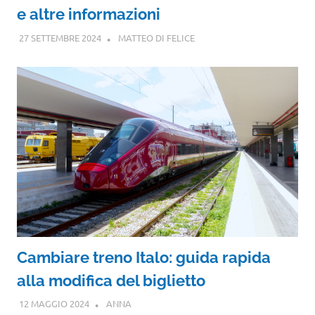
e altre informazioni
27 SETTEMBRE 2024
MATTEO DI FELICE
Cambiare treno Italo: guida rapida
alla modifica del biglietto
12 MAGGIO 2024
ANNA