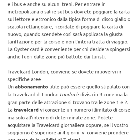
e i bus e anche su alcuni treni. Per entrare in
metropolitana o salire sul bus dovrete poggiare la carta
sul lettore elettronico dalla tipica forma di disco giallo o
scatola rettangolare, ricordate di poggiare la carta di
nuovo, quando scendete così sarà applicata la giusta
tariffazione per la corso e non l’intera tratta di viaggio.
La Oyster card è conveniente per chi desidera spingersi
anche fuori dalle zone più battute dai turisti.
Travelcard London, conviene se dovete muovervi in
specifiche aree
Un
abbonamento
utile può essere quello stipulato con
la Travelcard di Londra:
Londra
è divisa in 9 zone ma la
gran parte delle attrazione si trovano tra le zone 1 e 2.
La
travelcard
vi consente un numero illimitato di corse
ma solo all’interno di determinate zone. Potete
acquistare la Travelcard giornaliera oppure, se il vostro
soggiorno è superiore ai 4 giorni, vi conviene prendere
una carta dalla validità di 7 giorni.