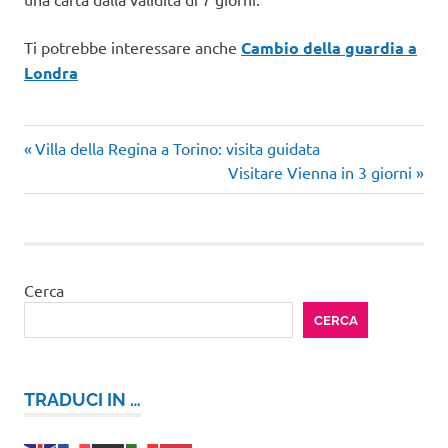
Ti potrebbe interessare anche
Cambio della guardia a
Londra
Articolo
Navigazione
Villa della Regina a Torino: visita guidata
precedente:
Articolo
Visitare Vienna in 3 giorni
articoli
successivo:
Cerca
CERCA
TRADUCI IN …