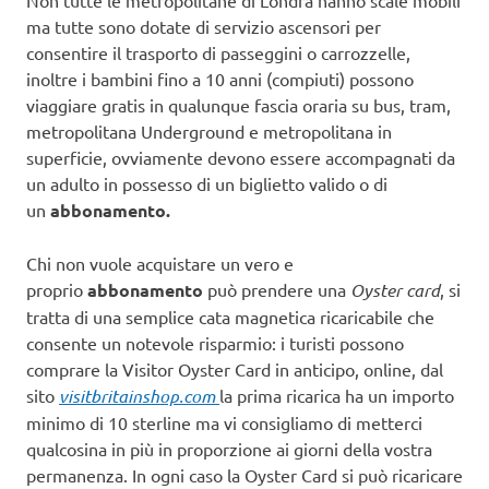
Non tutte le metropolitane di Londra hanno scale mobili
ma tutte sono dotate di servizio ascensori per
consentire il trasporto di passeggini o carrozzelle,
inoltre i bambini fino a 10 anni (compiuti) possono
viaggiare gratis in qualunque fascia oraria su bus, tram,
metropolitana Underground e metropolitana in
superficie, ovviamente devono essere accompagnati da
un adulto in possesso di un biglietto valido o di
un
abbonamento.
Chi non vuole acquistare un vero e
proprio
abbonamento
può prendere una
Oyster card
, si
tratta di una semplice cata magnetica ricaricabile che
consente un notevole risparmio: i turisti possono
comprare la Visitor Oyster Card in anticipo, online, dal
sito
visitbritainshop.com
la prima ricarica ha un importo
minimo di 10 sterline ma vi consigliamo di metterci
qualcosina in più in proporzione ai giorni della vostra
permanenza. In ogni caso la Oyster Card si può ricaricare