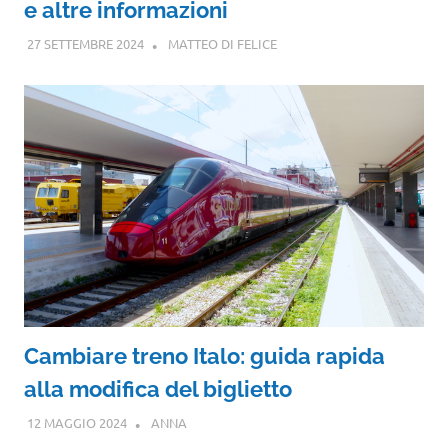
e altre informazioni
27 SETTEMBRE 2024
MATTEO DI FELICE
Cambiare treno Italo: guida rapida
alla modifica del biglietto
12 MAGGIO 2024
ANNA