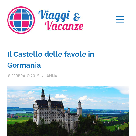
Salta
al
contenuto
MENU
Il Castello delle favole in
Germania
8 FEBBRAIO 2015
ANNA
EUROPA