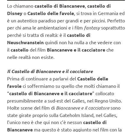
Lo chiamano
castello di Biancaneve
,
castello di
Disney
o
Castello delle favole
, si trova in Germania ed
è un autentico paradiso per grandi e per piccini. Perfetto
per chi ama le ambientazioni e i film
fantasy
soprattutto
perché si tratta di realtà: è il
castello di
Neuschwanstein
quindi non ha nulla a che vedere con
il
castello
del film
Biancaneve e il cacciatore
che
nelle realtà non esiste.
Il Castello di Biancaneve e il cacciatore
Prima di continuare a parlarvi del
Castello delle
favole
ci soffermiamo su quello che molti chiamano il
“
castello di Biancaneve e il cacciatore
” collocato
presumibilmente a sud-est del Galles, nel Regno Unito.
Molte scene del film di
Biancaneve e il cacciatore
sono
state girate proprio sulla Gateholm Island, nel Galles,
l’unico neo è che qui non c’è nessun
castello di
Biancaneve
ma questo è stato aggiunto nel film con la