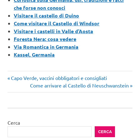
che forse non conosci
Visitare il castello di Duino
Come visitare il Castello di Windsor
Visitare i castelli in Valle d’Aosta
Foresta Nera: cosa vedere
Via Romantica in Germania
Kassel, Germania
Articolo
Navigazione
Capo Verde, vaccini obbligatori e consigliati
precedente:
Articolo
Come arrivare al Castello di Neuschwanstein
articoli
successivo:
Cerca
CERCA