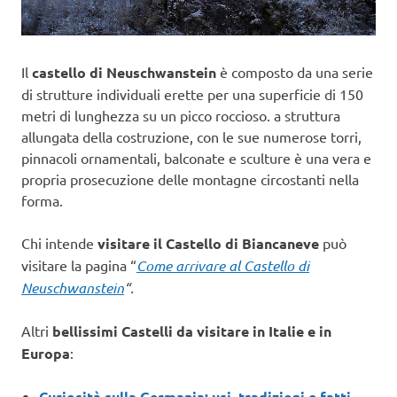
Il
castello di Neuschwanstein
è composto da una serie
di strutture individuali erette per una superficie di 150
metri di lunghezza su un picco roccioso. a struttura
allungata della costruzione, con le sue numerose torri,
pinnacoli ornamentali, balconate e sculture è una vera e
propria prosecuzione delle montagne circostanti nella
forma.
Chi intende
visitare il Castello di Biancaneve
può
visitare la pagina “
Come arrivare al Castello di
Neuschwanstein
“.
Altri
bellissimi Castelli da visitare in Italie e in
Europa
:
Curiosità sulla Germania: usi, tradizioni e fatti