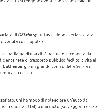
 questa città si tengono eventi che scandiscono un
parlare di
,
tuttavia, dopo averla visitata,
Göteborg
è divenuta così popolare.
sica, parliamo di una città portuale circondata da
ciente rete di trasporto pubblico facilita la vita ai
o.
è un grande centro della Svezia e
Gothenburg
nticabili da fare.
ozzafiato. Chi ha modo di noleggiare un’auto (la
rio in questa città!) o una moto (se viaggia in estate