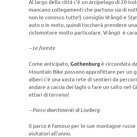
Al largo della città c’è un arcipelago di 20 iso
mancano collegamenti che partono sia di notte
non le conosco tutte!) consiglio Vrångö e Styrs
auto o in moto, quindi toccherà prendere una 
ciclomotore molto particolare. Vrångö è caratt
– Le foreste
Come anticipato,
è circondata da
Gothenburg
Mountain Bike possono approfittare per un gir
alberi c’è una vasta rete di sentieri da percor
andare a caccia dei laghi o fare un salto nel
ettari di terreno!
– Parco divertimenti di Liseberg
Il parco è famoso per le sue montagne russe in
visitatori all’anno.