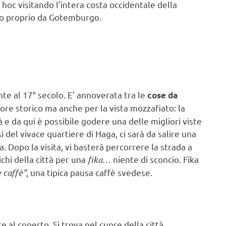
 hoc visitando l’intera costa occidentale della
gio proprio da Gotemburgo.
nte al 17° secolo. E’ annoverata tra le
cose da
lore storico ma anche per la vista mozzafiato: la
e da qui è possibile godere una delle migliori viste
si del vivace quartiere di Haga, ci sarà da salire una
a. Dopo la visita, vi basterà percorrere la strada a
ichi della città per una
fika
… niente di sconcio. Fika
e caffè”
, una tipica pausa caffè svedese.
al coperto. Si trova nel cuore della città