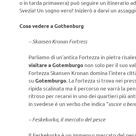
o in tarda primavera) può seguire un itinerario ad
Svezia! Un sogno vero? Inizierò a darvi un assag
Cosa vedere a Gothenburg
– Skansen Kronan Fortress
Parliamo di un’antica Fortezza in pietra risale
non solo per il suo va
visitare a Gotemburgo
Fortezza Skansen Kronan domina l’intera città 
su
. La fortezza si trova nei pres
Gotemburgo
ripida scalinata ma il percorso ne varrà la pen
ritroso per recarvi in uno dei quartieri più ant
in svedese è un verbo che indica “
uscire a ber
– Feskekorka, il mercato del pesce
Il Feskekorka è un immenso mercato del pesce 