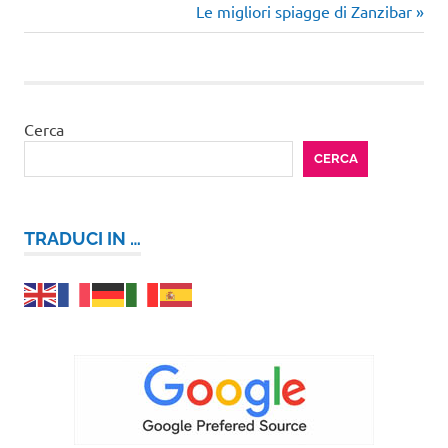
precedente:
Articolo
Le migliori spiagge di Zanzibar
articoli
successivo:
Cerca
CERCA
TRADUCI IN …