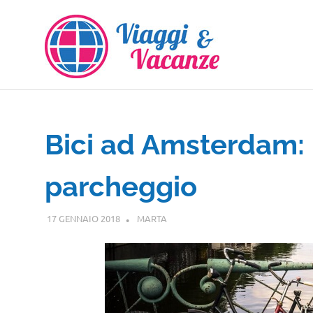
Salta
al
contenuto
Bici ad Amsterdam: 
parcheggio
17 GENNAIO 2018
MARTA
EUROPA