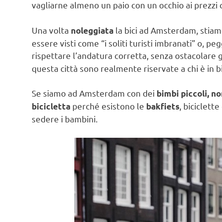
vagliarne almeno un paio con un occhio ai prezzi c
Una volta
la bici ad Amsterdam, stiamo
noleggiata
essere visti come “i soliti turisti imbranati” o, p
rispettare l’andatura corretta, senza ostacolare gl
questa città sono realmente riservate a chi è in bi
Se siamo ad Amsterdam con dei
bimbi piccoli, no
perché esistono le
, biciclett
bicicletta
bakfiets
sedere i bambini.