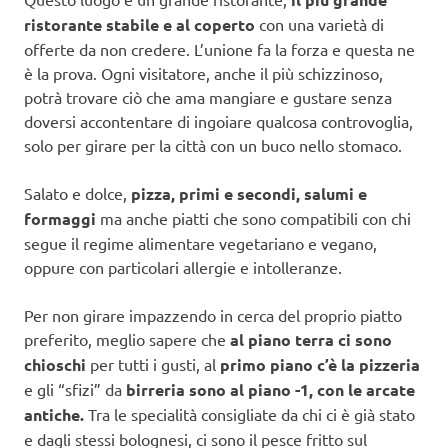
ristorante stabile e al coperto
con una varietà di
offerte da non credere. L’unione fa la forza e questa ne
è la prova. Ogni visitatore, anche il più schizzinoso,
potrà trovare ciò che ama mangiare e gustare senza
doversi accontentare di ingoiare qualcosa controvoglia,
solo per girare per la città con un buco nello stomaco.
Salato e dolce,
pizza, primi e secondi, salumi e
formaggi
ma anche piatti che sono compatibili con chi
segue il regime alimentare vegetariano e vegano,
oppure con particolari allergie e intolleranze.
Per non girare impazzendo in cerca del proprio piatto
preferito, meglio sapere che
al piano terra ci sono
chioschi
per tutti i gusti, al
primo piano c’è la pizzeria
e gli “sfizi” da
birreria sono al piano -1, con le arcate
antiche.
Tra le specialità consigliate da chi ci è già stato
e dagli stessi bolognesi, ci sono il pesce fritto sul