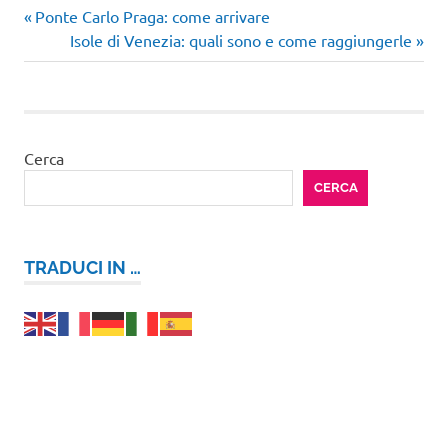
Articolo
Navigazione
Ponte Carlo Praga: come arrivare
precedente:
Articolo
Isole di Venezia: quali sono e come raggiungerle
articoli
successivo:
Cerca
CERCA
TRADUCI IN …