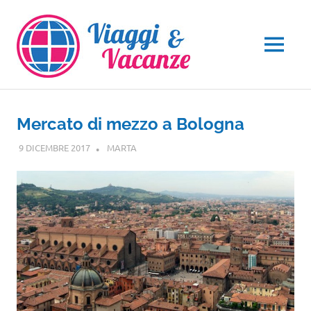
Salta
al
contenuto
MENU
Mercato di mezzo a Bologna
9 DICEMBRE 2017
MARTA
EMILIA ROMAGNA