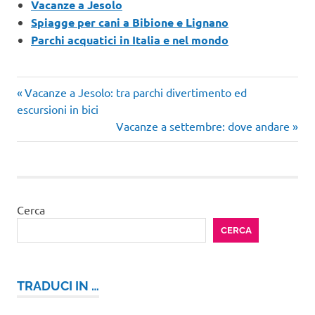
Vacanze a Jesolo
Spiagge per cani a Bibione e Lignano
Parchi acquatici in Italia e nel mondo
Articolo
Navigazione
Vacanze a Jesolo: tra parchi divertimento ed
precedente:
escursioni in bici
articoli
Articolo
Vacanze a settembre: dove andare
successivo:
Cerca
CERCA
TRADUCI IN …