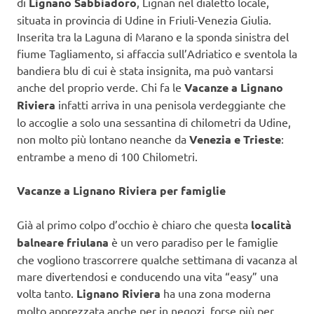
di
Lignano Sabbiadoro
, Lignan nel dialetto locale,
situata in provincia di Udine in Friuli-Venezia Giulia.
Inserita tra la Laguna di Marano e la sponda sinistra del
fiume Tagliamento, si affaccia sull’Adriatico e sventola la
bandiera blu di cui è stata insignita, ma può vantarsi
anche del proprio verde. Chi fa le
Vacanze a Lignano
Riviera
infatti arriva in una penisola verdeggiante che
lo accoglie a solo una sessantina di chilometri da Udine,
non molto più lontano neanche da
Venezia e Trieste
:
entrambe a meno di 100 Chilometri.
Vacanze a Lignano Riviera per famiglie
Già al primo colpo d’occhio è chiaro che questa
località
balneare friulana
è un vero paradiso per le famiglie
che vogliono trascorrere qualche settimana di vacanza al
mare divertendosi e conducendo una vita “easy” una
volta tanto.
Lignano Riviera
ha una zona moderna
molto apprezzata anche per in negozi, forse più per