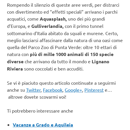
Rompendo il silenzio di queste aree verdi, per distrarci
con divertimento ed “effetti speciali” arrivano i parchi
acquatici, come
Aquasplash,
uno dei più grandi
d’Europa, e
Gulliverlandia,
con il primo tunnel
sottomarino d’Italia abitato da squali e murene. Certo,
meglio lasciarsi affascinare dalla natura di una oasi come
quella del Parco Zoo di Punta Verde: oltre 10 ettari di
natura con
più di mille 1000 animali di 150 specie
diverse
che arrivano da tutto il mondo e
Lignano
Riviera
sono coccolati e ben accuditi.
Se vi è piaciuto questo articolo continuate a seguirmi
anche su
Twitter
,
Facebook
,
Google+
,
Pinterest
e…
altrove dovete scovarmi voi!
Ti potrebbero interessare anche
Vacanze a Grado e Aquileia