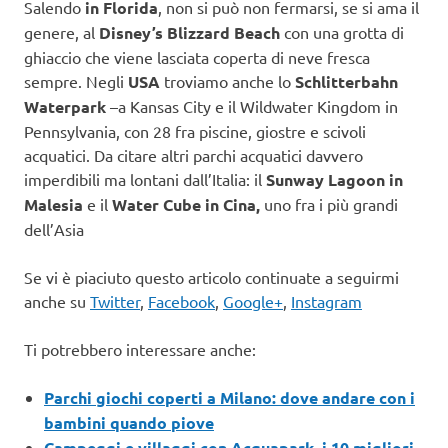
Salendo
in Florida
, non si può non fermarsi, se si ama il
genere, al
Disney’s Blizzard Beach
con una grotta di
ghiaccio che viene lasciata coperta di neve fresca
sempre. Negli
USA
troviamo anche lo
Schlitterbahn
Waterpark
–a Kansas City e il Wildwater Kingdom in
Pennsylvania, con 28 fra piscine, giostre e scivoli
acquatici. Da citare altri parchi acquatici davvero
imperdibili ma lontani dall’Italia: il
Sunway Lagoon in
Malesia
e il
Water Cube in Cina,
uno fra i più grandi
dell’Asia
Se vi è piaciuto questo articolo continuate a seguirmi
anche su
Twitter
,
Facebook
,
Google+
,
Instagram
Ti potrebbero interessare anche:
Parchi giochi coperti a Milano: dove andare con i
bambini quando piove
Campeggi e villaggi con Acquapark, i 10 migliori