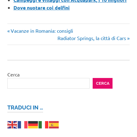
Dove nuotare coi delfini
Articolo
Navigazione
Vacanze in Romania: consigli
precedente:
Articolo
Radiator Springs, la città di Cars
articoli
successivo:
Cerca
CERCA
TRADUCI IN …