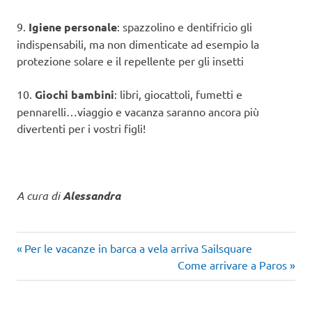
9.
Igiene personale
: spazzolino e dentifricio gli
indispensabili, ma non dimenticate ad esempio la
protezione solare e il repellente per gli insetti
10.
Giochi bambini
: libri, giocattoli, fumetti e
pennarelli…viaggio e vacanza saranno ancora più
divertenti per i vostri figli!
A cura di
Alessandra
Articolo
Navigazione
Per le vacanze in barca a vela arriva Sailsquare
precedente:
Articolo
Come arrivare a Paros
articoli
successivo: