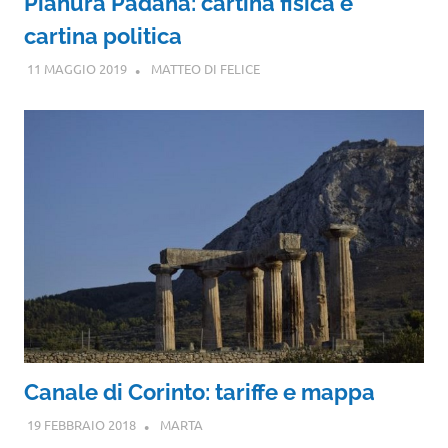
Pianura Padana: cartina fisica e
cartina politica
11 MAGGIO 2019
MATTEO DI FELICE
Canale di Corinto: tariffe e mappa
19 FEBBRAIO 2018
MARTA