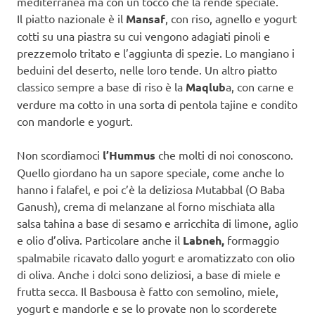
mediterranea ma con un tocco che la rende speciale.
Il piatto nazionale è il
Mansaf
, con riso, agnello e yogurt
cotti su una piastra su cui vengono adagiati pinoli e
prezzemolo tritato e l’aggiunta di spezie. Lo mangiano i
beduini del deserto, nelle loro tende. Un altro piatto
classico sempre a base di riso è la
Maqlub
a, con carne e
verdure ma cotto in una sorta di pentola tajine e condito
con mandorle e yogurt.
Non scordiamoci
l’Hummus
che molti di noi conoscono.
Quello giordano ha un sapore speciale, come anche lo
hanno i falafel, e poi c’è la deliziosa Mutabbal (O Baba
Ganush), crema di melanzane al forno mischiata alla
salsa tahina a base di sesamo e arricchita di limone, aglio
e olio d’oliva. Particolare anche il
Labneh,
formaggio
spalmabile ricavato dallo yogurt e aromatizzato con olio
di oliva. Anche i dolci sono deliziosi, a base di miele e
frutta secca. Il Basbousa è fatto con semolino, miele,
yogurt e mandorle e se lo provate non lo scorderete