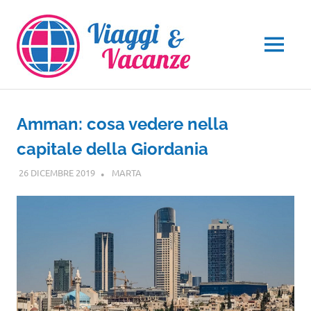
Salta
al
contenuto
MENU
Amman: cosa vedere nella
capitale della Giordania
26 DICEMBRE 2019
MARTA
ASIA