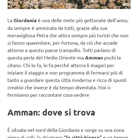
La
Giordania
è una delle mete più gettonate dell’anno,
da sempre è ammirata da tutti, grazie alla sua
meravigliosa Petra che attira sempre più turisti che non
si fanno spaventare, per fortuna, da ciò che accade
attorno a questo paese tranquillo. Tutti parlano di
questa perla del Medio Oriente ma
Amman
pochi la
citano. Chi lo fa, lo fa perché atterra lì magari per
iniziare il viaggio e non programma di fermarsi più di
tanto a guardare questa città moderna e ricca di spunti
creativi che invece è da tempo diventata. Noi ci
fermiamo per raccontare cosa vedere
Amman: dove si trova
È situata nel nord della Giordania e sorge su una zona
piena di colli, la chiamano
“la città bianca”
e un tempo