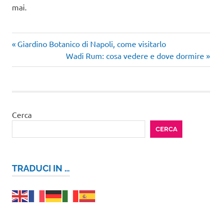
mai.
Articolo
Navigazione
Giardino Botanico di Napoli, come visitarlo
precedente:
Articolo
Wadi Rum: cosa vedere e dove dormire
articoli
successivo:
Cerca
CERCA
TRADUCI IN …