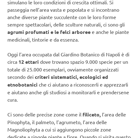
simulano le loro condizioni di crescita ottimali. Si
passeggia nell’area vasta e popolata e si incontrano
anche diverse piante succulente con le loro forme
sempre spettacolari, delle sculture naturali, ci sono gli
agrumi profumati e le felci arboree
e anche le piante
medicinali, tintorie e da essenza.
Oggi l’area occupata dal Giardino Botanico di Napoli è di
circa
12 ettari
dove trovano spazio 9.000 specie per un
totale di 25.000 esemplari, ovviamente organizzati
secondo dei
criteri sistematici, ecologici ed
etnobotanici
che ci aiutano a riconoscerli e apprezzarli
e aiutano anche gli studiosi a monitorarli e prendersene
cura.
Ci sono delle precise zone come il
filiceto,
l’area delle
Pinophyta, il palmeto, l’agrumeto, l’area delle
Magnoliophyta a cui si aggiungono piccole zone
dedicate a singole piante a fiore. Quando si visita questo