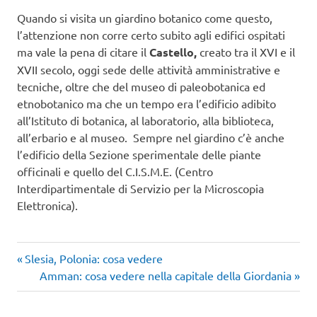
Quando si visita un giardino botanico come questo,
l’attenzione non corre certo subito agli edifici ospitati
ma vale la pena di citare il
Castello,
creato tra il XVI e il
XVII secolo, oggi sede delle attività amministrative e
tecniche, oltre che del museo di paleobotanica ed
etnobotanico ma che un tempo era l’edificio adibito
all’Istituto di botanica, al laboratorio, alla biblioteca,
all’erbario e al museo. Sempre nel giardino c’è anche
l’edificio della Sezione sperimentale delle piante
officinali e quello del C.I.S.M.E. (Centro
Interdipartimentale di Servizio per la Microscopia
Elettronica).
Articolo
Navigazione
Slesia, Polonia: cosa vedere
precedente:
Articolo
Amman: cosa vedere nella capitale della Giordania
articoli
successivo: