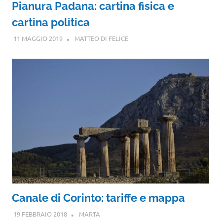
Pianura Padana: cartina fisica e
cartina politica
11 MAGGIO 2019
MATTEO DI FELICE
Canale di Corinto: tariffe e mappa
19 FEBBRAIO 2018
MARTA