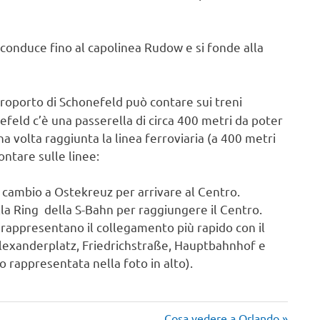
e conduce fino al capolinea Rudow e si fonde alla
eroporto di Schonefeld può contare sui treni
efeld c’è una passerella di circa 400 metri da poter
a volta raggiunta la linea ferroviaria (a 400 metri
ontare sulle linee:
n cambio a Ostekreuz per arrivare al Centro.
lla Ring della S-Bahn per raggiungere il Centro.
 rappresentano il collegamento più rapido con il
Alexanderplatz, Friedrichstraße, Hauptbahnhof e
o rappresentata nella foto in alto).
Articolo
Cosa vedere a Orlando