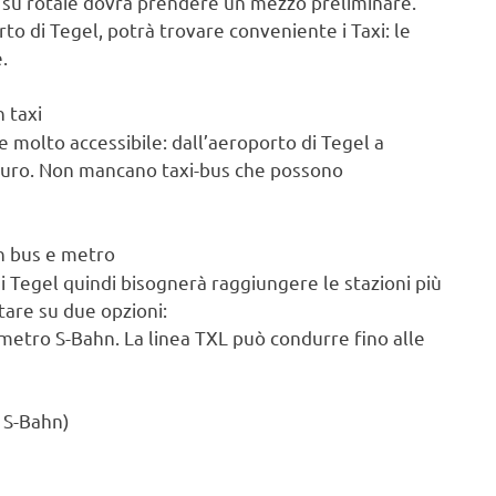
o su rotaie dovrà prendere un mezzo preliminare.
to di Tegel, potrà trovare conveniente i Taxi: le
.
n taxi
 molto accessibile: dall’aeroporto di Tegel a
5 euro. Non mancano taxi-bus che possono
in bus e metro
 Tegel quindi bisognerà raggiungere le stazioni più
tare su due opzioni:
a metro S-Bahn. La linea TXL può condurre fino alle
 S-Bahn)