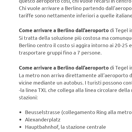
questo aeroporto così, chi vuole recarsi in centr
Chi vuole arrivare a Berlino partendo dall’aeropor
tariffe sono nettamente inferiori a quelle italiane
di Tegel i
Come arrivare a Berlino dall’aeroporto
Si tratta della soluzione più costosa ma comunque
Berlino centro il costo si aggira intorno ai 20-2
trasportare gruppi fino a 7 persone.
di Tegel 
Come arrivare a Berlino dall’aeroporto
La metro non arriva direttamente all’aeroporto di
vicine mediante un autobus. I turisti possono con
-la linea TXL che collega alla linea circolare dell
stazioni:
Beusselstrasse (collegamento Ring alla metro
Alexanderplatz
Hauptbahnhof, la stazione centrale