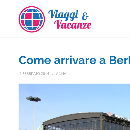
Salta
al
contenuto
Come arrivare a Berl
6 FEBBRAIO 2014
ANNA
EUROPA