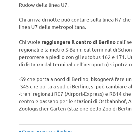
Rudow della linea U7.
Chi arriva di notte può contare sulla linea N7 ch
linea U7 della metropolitana.
Chi vuole
dall’a
raggiungere il centro di Berlino
regionali e la metro S-Bahn: dal terminal di Schon
percorrere a piedi o con gli autobus 162 e 171. Un
di distanza dal terminal dell’aeroporto) si potrà c
-S9 che porta a nord di Berlino, bisognerà fare u
-S45 che porta a sud di Berlino, si può cambiare a
-treni regionali RE7 (Airport-Express) e RB14 che
centro e passano per le stazioni di Ostbahnhof, 
Zoologischer Garten (stazione dello Zoo di Berlin
Articolo
Come arrivare a Berlino