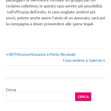
reclamo collettivo; in questo caso avrete più possibilità
sull’efficacia dell’esito. In caso vogliate sentirvi più
sicuri, potete anche avere l’aiuto di un avvocato; sarà poi
la compagnia a dover provvedere alle spese legali.
Articolo
Navigazione
007MissioneVacanza a Porto Recanati
precedente:
Articolo
Cosa vedere a Salerno
articoli
successivo:
Cerca
CERCA