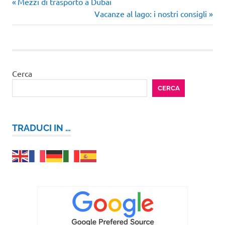
Articolo
Navigazione
Mezzi di trasporto a Dubai
precedente:
Articolo
Vacanze al lago: i nostri consigli
articoli
successivo:
Cerca
CERCA
TRADUCI IN …