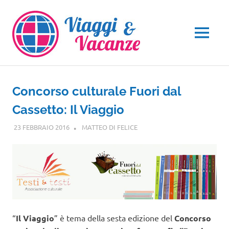
Salta
al
contenuto
MENU
Concorso culturale Fuori dal
Cassetto: Il Viaggio
23 FEBBRAIO 2016
MATTEO DI FELICE
NOTIZIE VIAGGI
“
Il Viaggio
” è tema della sesta edizione del
Concorso