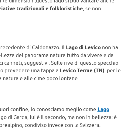
er le dimensioni,questo lago si può vantare anche
, se non
ziative tradizionali e folkloristiche
 precedente di Caldonazzo. Il
non ha
Lago di Levico
 bellezza del panorama natura tutto da vivere e da
i canneti, suggestivi. Sulle rive di questo specchio
ono prevedere una tappa a
, per le
Levico Terme (TN)
la natura e alle cime poco lontane
 fuori confine, lo conosciamo meglio come
Lago
go di Garda, lui è il secondo, ma non in bellezza: è
prealpino, condiviso invece con la Svizzera.