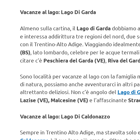
Vacanze al lago: Lago Di Garda
Almeno sulla cartina, il
dobbiamo ave
Lago di Garda
e interessa addirittura tre regioni del nord, due
con il Trentino-Alto Adige. Viaggiando idealmente
, lato lombardo, celebre per le acque termali 
(BS)
citare c’è
,
Peschiera del Garda (VE)
Riva del Gar
Sono località per vacanze al lago con la famiglia 
di natura, possiamo anche avventurarci in altri p
altrettanto deliziosi. Non c’è angolo del
Lago di 
e l’affascinante
Lazise (VE), Malcesine (VE)
Stra
Vacanze al lago: Lago Di Caldonazzo
Sempre in Trentino Alto Adige, ma stavolta solo e 