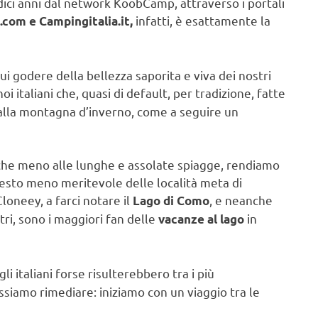
indici anni dal network KoobCamp, attraverso i portali
infatti, è esattamente la
com e Campingitalia.it,
ui godere della bellezza saporita e viva dei nostri
oi italiani che, quasi di default, per tradizione, fatte
 alla montagna d’inverno, come a seguire un
 che meno alle lunghe e assolate spiagge, rendiamo
uesto meno meritevole delle località meta di
oneey, a farci notare il
, e neanche
Lago di Como
ltri, sono i maggiori fan delle
in
vacanze al lago
 gli italiani forse risulterebbero tra i più
ssiamo rimediare: iniziamo con un viaggio tra le