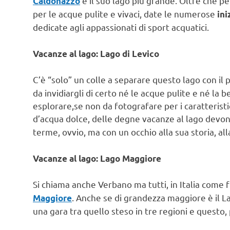
è il suo lago più grande. Oltre che p
Caldonazzo
per le acque pulite e vivaci, date le numerose
ini
dedicate agli appassionati di sport acquatici.
Vacanze al lago: Lago di Levico
C’è “solo” un colle a separare questo lago con il
da invidiargli di certo né le acque pulite e né la
esplorare,se non da fotografare per i caratteristic
d’acqua dolce, delle degne vacanze al lago dev
terme, ovvio, ma con un occhio alla sua storia, al
Vacanze al lago: Lago Maggiore
Si chiama anche Verbano ma tutti, in Italia come
. Anche se di grandezza maggiore è il La
Maggiore
una gara tra quello steso in tre regioni e questo, 