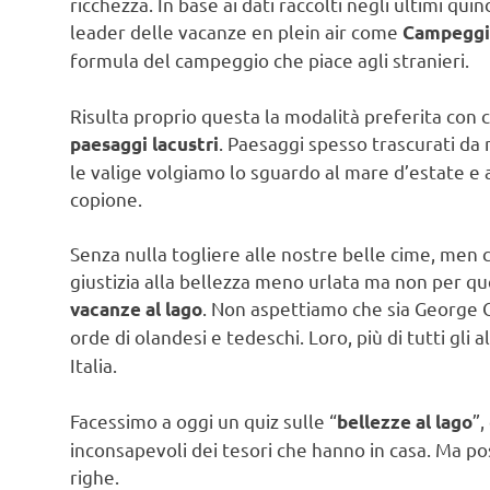
ricchezza. In base ai dati raccolti negli ultimi qu
leader delle vacanze en plein air come
Campeggi.
formula del campeggio che piace agli stranieri.
Risulta proprio questa la modalità preferita con c
. Paesaggi spesso trascurati da n
paesaggi lacustri
le valige volgiamo lo sguardo al mare d’estate e
copione.
Senza nulla togliere alle nostre belle cime, men
giustizia alla bellezza meno urlata ma non per q
. Non aspettiamo che sia George Cl
vacanze al lago
orde di olandesi e tedeschi. Loro, più di tutti gli a
Italia.
Facessimo a oggi un quiz sulle “
”,
bellezze al lago
inconsapevoli dei tesori che hanno in casa. Ma po
righe.