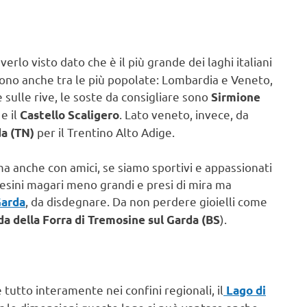
rlo visto dato che è il più grande dei laghi italiani
 sono anche tra le più popolate: Lombardia e Veneto,
 sulle rive, le soste da consigliare sono
Sirmione
e il
. Lato veneto, invece, da
Castello Scaligero
per il Trentino Alto Adige.
da (TN)
ma anche con amici, se siamo sportivi e appassionati
aesini magari meno grandi e presi di mira ma
, da disdegnare. Da non perdere gioielli come
Garda
).
da della Forra di Tremosine sul Garda (BS
tutto interamente nei confini regionali, il
Lago di