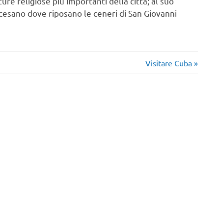
re religiose più importanti della città; al suo
ocesano dove riposano le ceneri di San Giovanni
Articolo
Visitare Cuba
successivo: