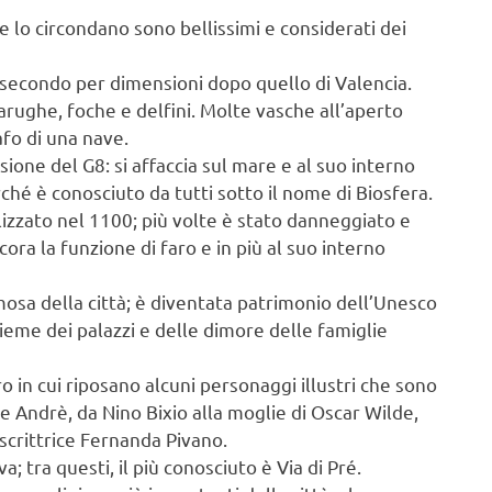
che lo circondano sono bellissimi e considerati dei
l secondo per dimensioni dopo quello di Valencia.
tarughe, foche e delfini. Molte vasche all’aperto
afo di una nave.
sione del G8: si affaccia sul mare e al suo interno
ché è conosciuto da tutti sotto il nome di Biosfera.
lizzato nel 1100; più volte è stato danneggiato e
cora la funzione di faro e in più al suo interno
mosa della città; è diventata patrimonio dell’Unesco
nsieme dei palazzi e delle dimore delle famiglie
 in cui riposano alcuni personaggi illustri che sono
e Andrè, da Nino Bixio alla moglie di Oscar Wilde,
 scrittrice Fernanda Pivano.
a; tra questi, il più conosciuto è Via di Pré.