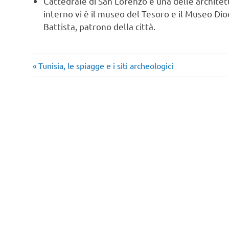
Cattedrale di San Lorenzo è una delle architettu
interno vi è il museo del Tesoro e il Museo Di
Battista, patrono della città.
Articolo
Navigazione
Tunisia, le spiagge e i siti archeologici
precedente:
articoli