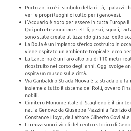
Porto antico è il simbolo della città; i palazzi 
veri e propri luoghi di culto per i genovesi.
L’Acquario è noto per essere in tutta Europa i
Qui potrete ammirare rettili, pesci, squali, tar
sono state create utilizzando gli spazi dello sc
La Bolla è un impianto sferico costruito in occa
viene ospitato un ambiente tropicale, ecco per
La Lanterna è un faro alto più di 110 metri rea
ricostruito nel corso degli anni. Oggi svolge an
ospita un museo sulla città.
Via Garibaldi o Strada Nuova è la strada più fa
insieme a tutto il sistema dei Rolli, ovvero l’i
nobili.
Cimitero Monumentale di Staglieno è il cimitero
nati a Genova: da Giuseppe Mazzini a Fabrizio d
Constance Lloyd, dall’attore Gilberto Govi alla
I creuza sono i vicoli del centro storico di Genov