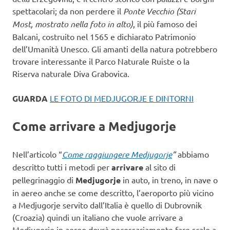
spettacolari; da non perdere il
Ponte Vecchio (Stari
Most, mostrato nella foto in alto)
, il più famoso dei
Balcani, costruito nel 1565 e dichiarato Patrimonio
dell’Umanità Unesco. Gli amanti della natura potrebbero
trovare interessante il Parco Naturale Ruiste o la
Riserva naturale Diva Grabovica.
GUARDA
LE FOTO DI MEDJUGORJE E DINTORNI
Come arrivare a Medjugorje
Nell’articolo “
Come raggiungere Medjugorje
”
abbiamo
descritto tutti i metodi per
arrivare
al sito di
pellegrinaggio di
Medjugorje
in auto, in treno, in nave o
in aereo anche se come descritto, l’aeroporto più vicino
a Medjugorje servito dall’Italia è quello di Dubrovnik
(Croazia) quindi un italiano che vuole arrivare a
Medjugorje in aereo dovrà necessariamente fare scalo a