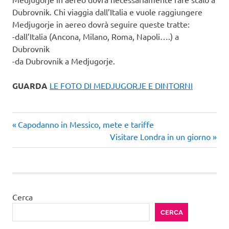
Dubrovnik. Chi viaggia dall’Italia e vuole raggiungere
Medjugorje in aereo dovrà seguire queste tratte:
-dall’Italia (Ancona, Milano, Roma, Napoli….) a
Dubrovnik
-da Dubrovnik a Medjugorje.
GUARDA
LE FOTO DI MEDJUGORJE E DINTORNI
Articolo
Navigazione
Capodanno in Messico, mete e tariffe
precedente:
Articolo
Visitare Londra in un giorno
articoli
successivo:
Cerca
CERCA