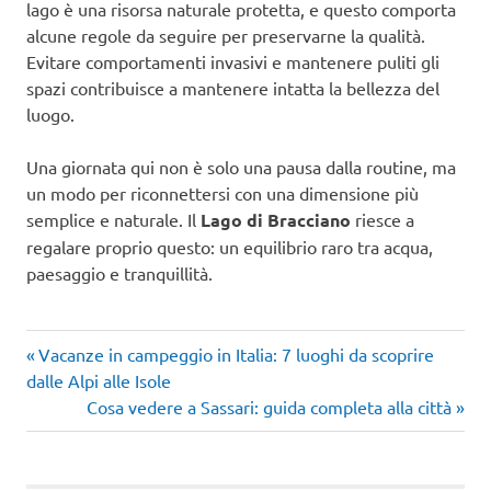
lago è una risorsa naturale protetta, e questo comporta
alcune regole da seguire per preservarne la qualità.
Evitare comportamenti invasivi e mantenere puliti gli
spazi contribuisce a mantenere intatta la bellezza del
luogo.
Una giornata qui non è solo una pausa dalla routine, ma
un modo per riconnettersi con una dimensione più
semplice e naturale. Il
Lago di Bracciano
riesce a
regalare proprio questo: un equilibrio raro tra acqua,
paesaggio e tranquillità.
Articolo
Navigazione
Vacanze in campeggio in Italia: 7 luoghi da scoprire
precedente:
dalle Alpi alle Isole
articoli
Articolo
Cosa vedere a Sassari: guida completa alla città
successivo: