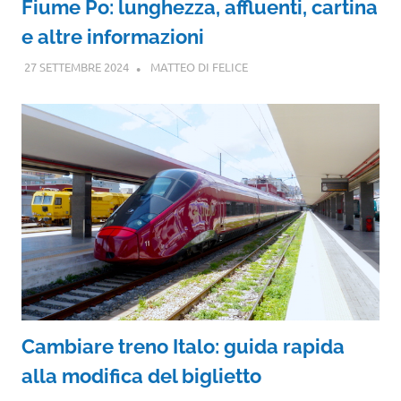
Fiume Po: lunghezza, affluenti, cartina
e altre informazioni
27 SETTEMBRE 2024
MATTEO DI FELICE
Cambiare treno Italo: guida rapida
alla modifica del biglietto