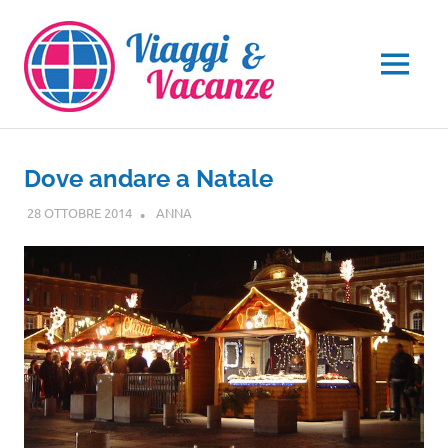
Salta
al
contenuto
MENU
Dove andare a Natale
28 OTTOBRE 2014
ANNA
VIAGGI NEL MONDO