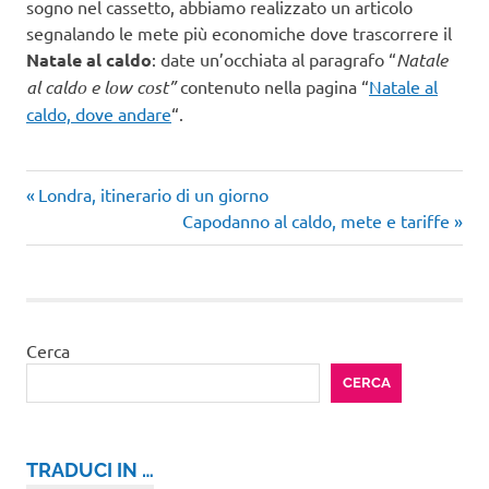
sogno nel cassetto, abbiamo realizzato un articolo
segnalando le mete più economiche dove trascorrere il
Natale al caldo
: date un’occhiata al paragrafo “
Natale
al caldo e low cost”
contenuto nella pagina “
Natale al
caldo, dove andare
“.
Articolo
Navigazione
Londra, itinerario di un giorno
precedente:
Articolo
Capodanno al caldo, mete e tariffe
articoli
successivo:
Cerca
CERCA
TRADUCI IN …