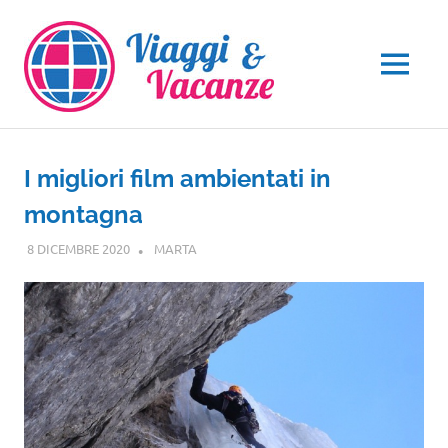
Salta
al
contenuto
MENU
I migliori film ambientati in
montagna
8 DICEMBRE 2020
MARTA
GUIDE