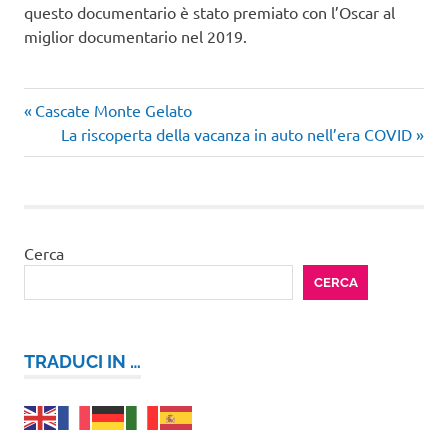
questo documentario è stato premiato con l’Oscar al
miglior documentario nel 2019.
Articolo
Navigazione
Cascate Monte Gelato
precedente:
Articolo
La riscoperta della vacanza in auto nell’era COVID
articoli
successivo:
Cerca
CERCA
TRADUCI IN …