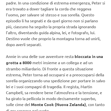
padre. In una condizione di estrema emergenza, Peter si
era trovato a dover tagliare la corda che reggeva
l’uomo, per salvare sé stesso e sua sorella. Questo
episodio li ha segnati e da quel giorno non si parlano
più, ciascuno ha seguito la propria strada ignorando
l’altro, diventando guida alpina, lei, e fotografo, lui.
Destino vuole che proprio la montagna torna ad unirli,
dopo averli separati.
Annie in una delle sue avventure resta
bloccata in una
grotta a 8000
metri insieme a un collega e ad un
strambo miliardario. Di fronte a questa situazione
estrema, Peter torna ad occuparsi e a preoccuparsi della
sorella organizzando una spedizione per portare in salvo
lei e i suoi compagni di tragedia. Il regista, Martin
Campbell, sa rendere bene l’atmosfera e la tensione, e
ha girato la pellicola in modo decisamente superbo,
sulle cime del
Monte Cook (Nuova Zelanda)
, con tanto
di gru sospese nel vuoto.