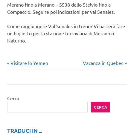
Merano fino a Merano – SS38 dello Stelvio fino a
Compaccio. Seguire poi indicazioni per val Senales.
Come raggiungere Val Senales in treno? Vi basterà fare
un biglietto per la stazione ferroviaria di Merano o
Naturno.
Articolo
Articolo
Navigazione
Visitare lo Yemen
Vacanza in Quebec
precedente:
successivo:
articoli
Cerca
CERCA
TRADUCI IN …