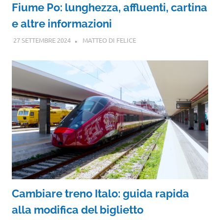
Fiume Po: lunghezza, affluenti, cartina
e altre informazioni
27 SETTEMBRE 2024
MATTEO DI FELICE
Cambiare treno Italo: guida rapida
alla modifica del biglietto