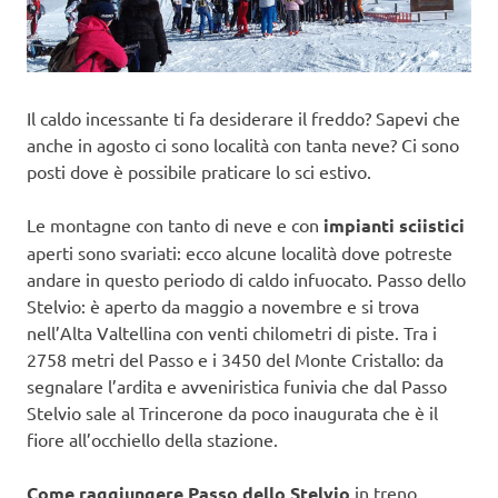
Il caldo incessante ti fa desiderare il freddo? Sapevi che
anche in agosto ci sono località con tanta neve? Ci sono
posti dove è possibile praticare lo sci estivo.
Le montagne con tanto di neve e con
impianti sciistici
aperti sono svariati: ecco alcune località dove potreste
andare in questo periodo di caldo infuocato. Passo dello
Stelvio: è aperto da maggio a novembre e si trova
nell’Alta Valtellina con venti chilometri di piste. Tra i
2758 metri del Passo e i 3450 del Monte Cristallo: da
segnalare l’ardita e avveniristica funivia che dal Passo
Stelvio sale al Trincerone da poco inaugurata che è il
fiore all’occhiello della stazione.
Come raggiungere Passo dello Stelvio
in treno