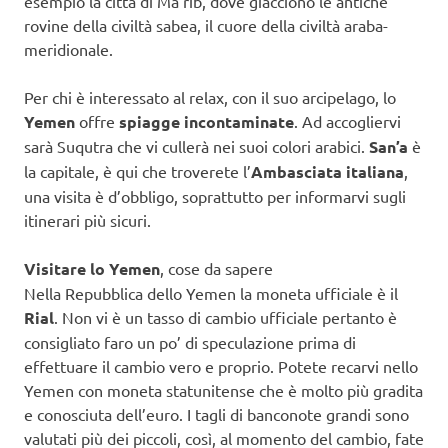
esempio la città di Ma’rib, dove giacciono le antiche
rovine della civiltà sabea, il cuore della civiltà araba-
meridionale.
Per chi è interessato al relax, con il suo arcipelago, lo
Yemen
offre
spiagge incontaminate
. Ad accogliervi
sarà Suqutra che vi cullerà nei suoi colori arabici.
San’a
è
la capitale, è qui che troverete l’
Ambasciata italiana
,
una visita è d’obbligo, soprattutto per informarvi sugli
itinerari più sicuri.
Visitare lo Yemen
, cose da sapere
Nella Repubblica dello Yemen la moneta ufficiale è il
Rial
. Non vi è un tasso di cambio ufficiale pertanto è
consigliato faro un po’ di speculazione prima di
effettuare il cambio vero e proprio. Potete recarvi nello
Yemen con moneta statunitense che è molto più gradita
e conosciuta dell’euro. I tagli di banconote grandi sono
valutati più dei piccoli, così, al momento del cambio, fate