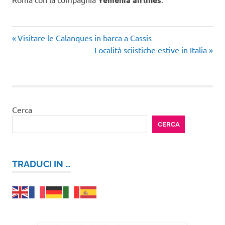
Articolo
Navigazione
Visitare le Calanques in barca a Cassis
precedente:
Articolo
Località sciistiche estive in Italia
articoli
successivo:
Cerca
CERCA
TRADUCI IN …