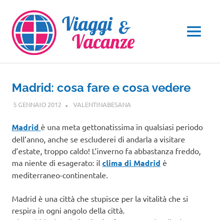
Salta
al
contenuto
MENU
Madrid: cosa fare e cosa vedere
5 GENNAIO 2012
VALENTINABESANA
EUROPA
,
VIAGGI NEL MONDO
Madrid
è una meta gettonatissima in qualsiasi periodo
dell’anno, anche se escluderei di andarla a visitare
d’estate, troppo caldo! L’inverno fa abbastanza freddo,
ma niente di esagerato: il
clima di Madrid
è
mediterraneo-continentale.
Madrid è una città che stupisce per la vitalità che si
respira in ogni angolo della città.