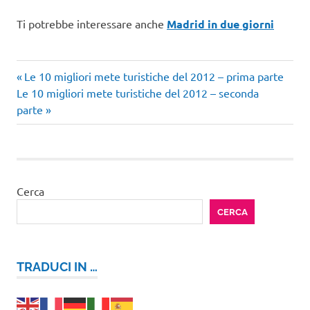
Ti potrebbe interessare anche
Madrid in due giorni
cosa
Articolo
Navigazione
Le 10 migliori mete turistiche del 2012 – prima parte
fare
Articolo
precedente:
Le 10 migliori mete turistiche del 2012 – seconda
articoli
cosa
successivo:
parte
vedere
Madrid
Cerca
CERCA
TRADUCI IN …