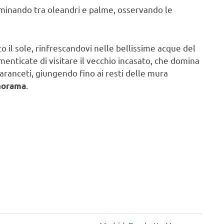
minando tra oleandri e palme, osservando le
o il sole, rinfrescandovi nelle bellissime acque del
menticate di visitare il vecchio incasato, che domina
i aranceti, giungendo fino ai resti delle mura
.
norama