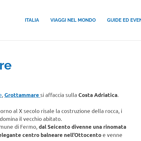
ITALIA
VIAGGI NEL MONDO
GUIDE ED EVE
re
e
,
si affaccia sulla
.
Grottammare
Costa Adriatica
ntorno al X secolo risale la costruzione della rocca, i
e domina il vecchio abitato.
Comune di Fermo,
dal Seicento divenne una rinomata
e venne
elegante centro balneare nell’Ottocento