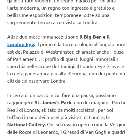
galleria Tate Modern, un regno magico per chi ama
l’arte moderna, un regno con ingresso è gratuito e
bellissime esposizioni temporanee, oltre ad una
sorprendente terrazza con vista su Londra.
Altre due mete immancabili sono
il Big Ben e il
London Eye
.
Il primo è la torre orologio all’angolo nord-
est del Palazzo di Westminster, chiamato anche House
of Parliament. . Il profilo di questi luoghi immortali si
specchia nelle acque del Tamigi. Il London Eye è invece
la ruota panoramica più alta d’Europa, uno dei punti più
alti da cui osservare Londra.
In cerca di un parco in cui fare una pausa, possiamo
raggiungere
St. James’s Park
, uno dei magnifici Parchi
Reali di Londra, abitato da molti scoiattoli, per poi
tuffarci in uno dei musei più visitati di Londra, la
National Gallery.
Qui si trovano opere come la Vergine
delle Rocce di Leonardo, i Girasoli di Van Gogh e quadri