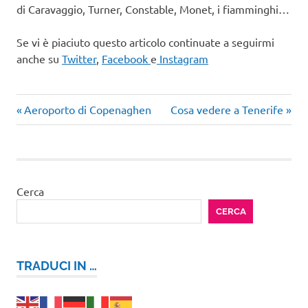
di Caravaggio, Turner, Constable, Monet, i fiamminghi…
Se vi è piaciuto questo articolo continuate a seguirmi
anche su
Twitter
,
Facebook
e
Instagram
Articolo
Articolo
Navigazione
Aeroporto di Copenaghen
Cosa vedere a Tenerife
precedente:
successivo:
articoli
Cerca
CERCA
TRADUCI IN …