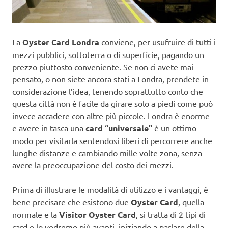
La
Oyster Card Londra
conviene, per usufruire di tutti i
mezzi pubblici, sottoterra o di superficie, pagando un
prezzo piuttosto conveniente. Se non ci avete mai
pensato, o non siete ancora stati a Londra, prendete in
considerazione l’idea, tenendo soprattutto conto che
questa città non è facile da girare solo a piedi come può
invece accadere con altre più piccole. Londra è enorme
e avere in tasca una
card “universale”
è un ottimo
modo per visitarla sentendosi liberi di percorrere anche
lunghe distanze e cambiando mille volte zona, senza
avere la preoccupazione del costo dei mezzi.
Prima di illustrare le modalità di utilizzo e i vantaggi, è
bene precisare che esistono due
Oyster Card
, quella
normale e la
Visitor Oyster Card
, si tratta di 2 tipi di
card e lo vedremo più avanti, iniziando a parlare della