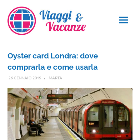
Salta
al
contenuto
MENU
Oyster card Londra: dove
comprarla e come usarla
26 GENNAIO 2019
MARTA
EUROPA