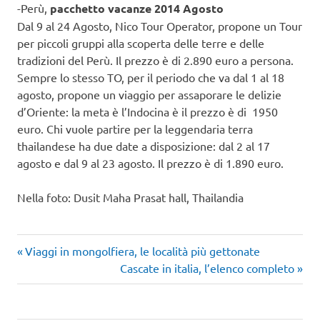
-Perù,
pacchetto vacanze 2014
Agosto
Dal 9 al 24 Agosto, Nico Tour Operator, propone un Tour
per piccoli gruppi alla scoperta delle terre e delle
tradizioni del Perù. Il prezzo è di 2.890 euro a persona.
Sempre lo stesso TO, per il periodo che va dal 1 al 18
agosto, propone un viaggio per assaporare le delizie
d’Oriente: la meta è l’Indocina è il prezzo è di 1950
euro. Chi vuole partire per la leggendaria terra
thailandese ha due date a disposizione: dal 2 al 17
agosto e dal 9 al 23 agosto. Il prezzo è di 1.890 euro.
Nella foto: Dusit Maha Prasat hall, Thailandia
Articolo
Navigazione
Viaggi in mongolfiera, le località più gettonate
precedente:
Articolo
Cascate in italia, l’elenco completo
articoli
successivo: