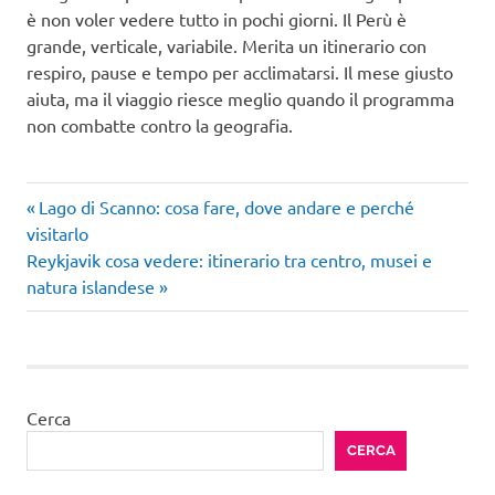
è non voler vedere tutto in pochi giorni. Il Perù è
grande, verticale, variabile. Merita un itinerario con
respiro, pause e tempo per acclimatarsi. Il mese giusto
aiuta, ma il viaggio riesce meglio quando il programma
non combatte contro la geografia.
Articolo
Navigazione
Lago di Scanno: cosa fare, dove andare e perché
precedente:
visitarlo
articoli
Articolo
Reykjavik cosa vedere: itinerario tra centro, musei e
successivo:
natura islandese
Cerca
CERCA