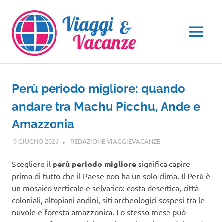
Salta
al
contenuto
MENU
Perù periodo migliore: quando
andare tra Machu Picchu, Ande e
Amazzonia
9 GIUGNO 2026
REDAZIONE VIAGGIEVACANZE
CENTRO E SUD
AMERICA
Scegliere il
perù periodo migliore
significa capire
prima di tutto che il Paese non ha un solo clima. Il Perù è
un mosaico verticale e selvatico: costa desertica, città
coloniali, altopiani andini, siti archeologici sospesi tra le
nuvole e foresta amazzonica. Lo stesso mese può