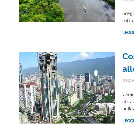
Scegl
tutto
LEGG
Co
all
5 NOV
Carac
attra
belle
LEGG