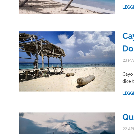
LEGG
Ca
Do
23 MA
Cayo 
dice 
LEGG
Qu
22 AP