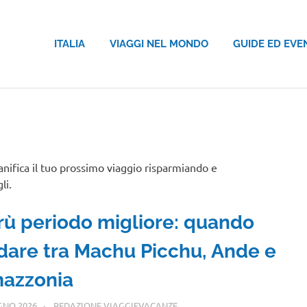
ITALIA
VIAGGI NEL MONDO
GUIDE ED EVE
anifica il tuo prossimo viaggio risparmiando e
li.
rù periodo migliore: quando
dare tra Machu Picchu, Ande e
azzonia
GNO 2026
REDAZIONE VIAGGIEVACANZE
CENTRO E SUD AMERICA