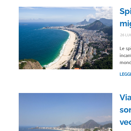
Spi
mig
26 LU
Le sp
incant
mon
LEGG
Vi
son
ve