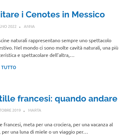
sitare i Cenotes in Messico
GNO 2022
ANNA
CENTRO E SUD AMERICA
scine naturali rappresentano sempre uno spettacolo
stivo. Nel mondo ci sono molte cavità naturali, una più
teristica e spettacolare dell’altra,…
I TUTTO
tille francesi: quando andare
TOBRE 2019
MARTA
CENTRO E SUD AMERICA
le francesi, meta per una crociera, per una vacanza al
 per una luna di miele o un viaggio per…