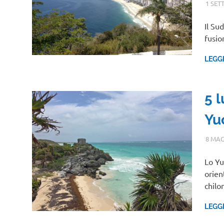
1 SET
Il Su
fusio
LEGG
5 
Yu
8 MAG
Lo Yu
orien
chilo
LEGG