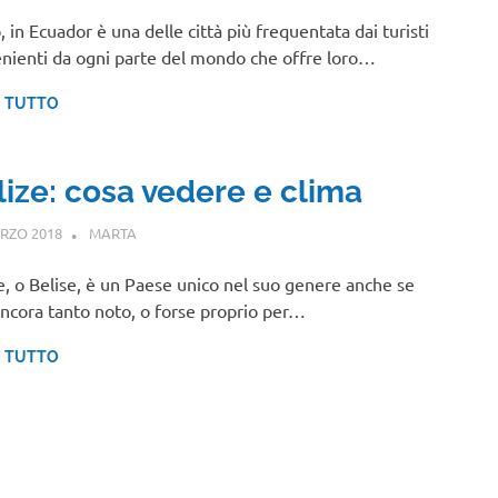
, in Ecuador è una delle città più frequentata dai turisti
nienti da ogni parte del mondo che offre loro…
I TUTTO
lize: cosa vedere e clima
RZO 2018
MARTA
CENTRO E SUD AMERICA
e, o Belise, è un Paese unico nel suo genere anche se
ncora tanto noto, o forse proprio per…
I TUTTO