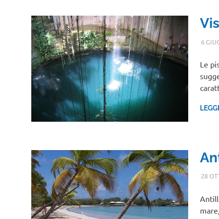
Vi
6 GIU
Le pi
sugge
carat
LEGG
An
28 OT
Antil
mare,