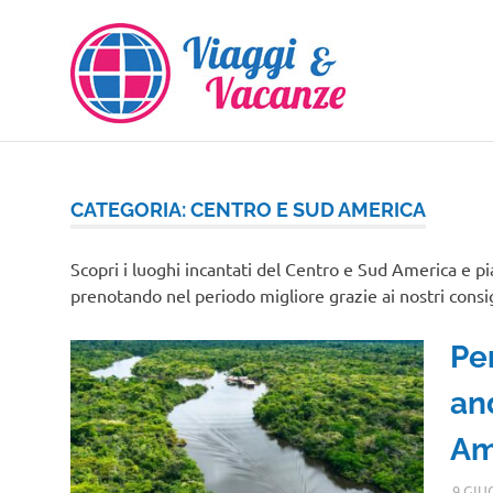
Salta
al
contenuto
CATEGORIA:
CENTRO E SUD AMERICA
Scopri i luoghi incantati del Centro e Sud America e pi
prenotando nel periodo migliore grazie ai nostri consig
Pe
an
Am
9 GIU