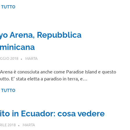
I TUTTO
yo Arena, Repubblica
minicana
GGIO 2018
MARTA
CENTRO E SUD AMERICA
Arena è conosciuta anche come Paradise Island e questo
tutto. E’ stata eletta a paradiso in terra, e…
I TUTTO
ito in Ecuador: cosa vedere
RILE 2018
MARTA
CENTRO E SUD AMERICA