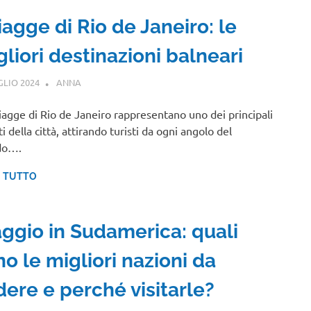
agge di Rio de Janeiro: le
liori destinazioni balneari
GLIO 2024
ANNA
CENTRO E SUD AMERICA
iagge di Rio de Janeiro rappresentano uno dei principali
i della città, attirando turisti da ogni angolo del
do….
I TUTTO
aggio in Sudamerica: quali
o le migliori nazioni da
dere e perché visitarle?