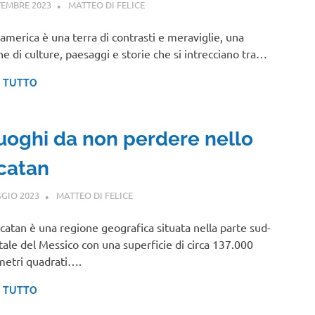
TEMBRE 2023
MATTEO DI FELICE
CENTRO E SUD AMERICA
damerica è una terra di contrasti e meraviglie, una
ne di culture, paesaggi e storie che si intrecciano tra…
I TUTTO
luoghi da non perdere nello
catan
GIO 2023
MATTEO DI FELICE
CENTRO E SUD AMERICA
catan è una regione geografica situata nella parte sud-
tale del Messico con una superficie di circa 137.000
metri quadrati….
I TUTTO