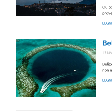
Quito
prove
LEGG
Be
17 MA
Beliz
non a
LEGG