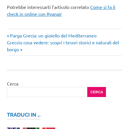
Potrebbe interessarti l’articolo correlato
Come si fa il
check in online con Ryanair
Articolo
Navigazione
Parga Grecia: un gioiello del Mediterraneo
Articolo
precedente:
Greccio cosa vedere: scopri i tesori storici e naturali del
articoli
successivo:
borgo
Cerca
CERCA
TRADUCI IN …