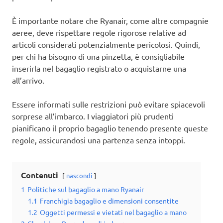
È importante notare che Ryanair, come altre compagnie
aeree, deve rispettare regole rigorose relative ad
articoli considerati potenzialmente pericolosi. Quindi,
per chi ha bisogno di una pinzetta, è consigliabile
inserirla nel bagaglio registrato o acquistarne una
all’arrivo.
Essere informati sulle restrizioni può evitare spiacevoli
sorprese all’imbarco. I viaggiatori più prudenti
pianificano il proprio bagaglio tenendo presente queste
regole, assicurandosi una partenza senza intoppi.
Contenuti
nascondi
1
Politiche sul bagaglio a mano Ryanair
1.1
Franchigia bagaglio e dimensioni consentite
1.2
Oggetti permessi e vietati nel bagaglio a mano