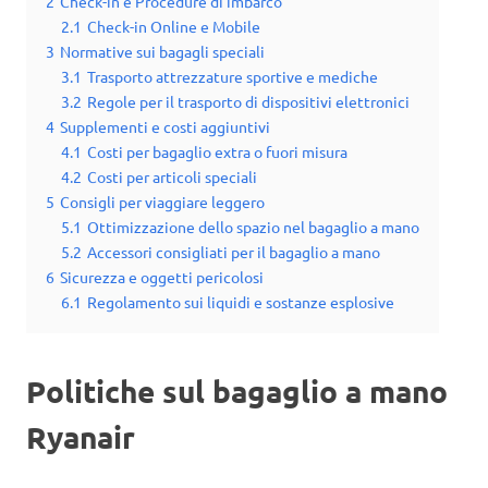
2
Check-in e Procedure di imbarco
2.1
Check-in Online e Mobile
3
Normative sui bagagli speciali
3.1
Trasporto attrezzature sportive e mediche
3.2
Regole per il trasporto di dispositivi elettronici
4
Supplementi e costi aggiuntivi
4.1
Costi per bagaglio extra o fuori misura
4.2
Costi per articoli speciali
5
Consigli per viaggiare leggero
5.1
Ottimizzazione dello spazio nel bagaglio a mano
5.2
Accessori consigliati per il bagaglio a mano
6
Sicurezza e oggetti pericolosi
6.1
Regolamento sui liquidi e sostanze esplosive
Politiche sul bagaglio a mano
Ryanair