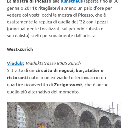
La
mostra di Picasso
alla
Kunsthaus
(aperta fino al 30
gennaio 2011): ritagliatevi almeno un paio d’ore per
vedere coi vostri occhi la mostra di Picasso, che è
esattamente la replica di quella del ’32 con i pezzi
(principalmente focalizzati sul periodo cubista e
surrealista) scelti personalmente dall’artista.
West-Zurich
Viadukt
Viaduktstrasse 8005 Zürich
Si tratta di un
circuito di negozi, bar, atelier e
ristoranti
nato in un ex viadotto ferroviaro in un
quartire riconvertito di
Zurigo-ovest
, che è anche
quello più alternativo del momento.