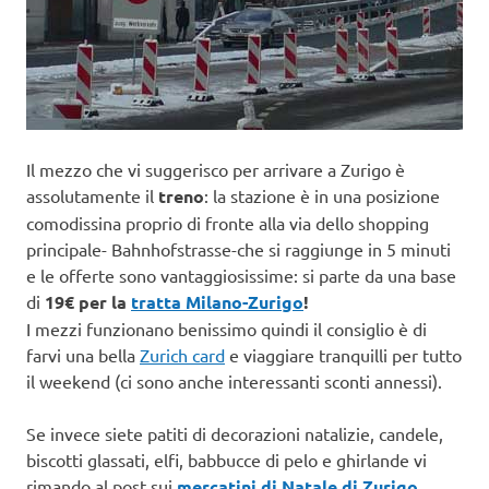
Il mezzo che vi suggerisco per arrivare a Zurigo è
assolutamente il
treno
: la stazione è in una posizione
comodissina proprio di fronte alla via dello shopping
principale- Bahnhofstrasse-che si raggiunge in 5 minuti
e le offerte sono vantaggiosissime: si parte da una base
di
19€ per la
tratta Milano-Zurigo
!
I mezzi funzionano benissimo quindi il consiglio è di
farvi una bella
Zurich card
e viaggiare tranquilli per tutto
il weekend (ci sono anche interessanti sconti annessi).
Se invece siete patiti di decorazioni natalizie, candele,
biscotti glassati, elfi, babbucce di pelo e ghirlande vi
rimando al post sui
mercatini di Natale di Zurigo
,