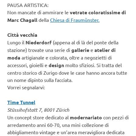
PAUSA ARTISTICA:
Non mancate di ammirare le
vetrate coloratissime di
Marc Chagall
della
Chiesa di Fraumünster.
Città vecchia
Lungo il
Niederdorf
(appena al di là del ponte della
stazione) trovate una serie di
gallerie
e
atelier di
moda
artigianale e colorata, oltre a negozietti di
accessori, gioielli e
design
molto sfiziosi. Si tratta del
centro storico di Zurigo dove le case hanno ancora tutte
un nome dipinto sulla facciata.
Vorrei segnalarvi:
Time Tunnel
Stüssihofstatt 7, 8001 Zürich
Un concept store dedicato al
modernariato
con pezzi di
arredamento anni 60-70, una mini collezione di
abbigliamento vintage e un’area meravigliora dedicata