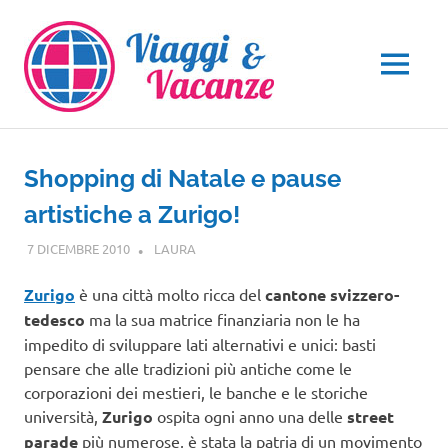
Salta
al
contenuto
MENU
Shopping di Natale e pause
artistiche a Zurigo!
7 DICEMBRE 2010
LAURA
EUROPA
Zurigo
è una città molto ricca del
cantone svizzero-
tedesco
ma la sua matrice finanziaria non le ha
impedito di sviluppare lati alternativi e unici: basti
pensare che alle tradizioni più antiche come le
corporazioni dei mestieri, le banche e le storiche
università,
Zurigo
ospita ogni anno una delle
street
parade
più numerose, è stata la patria di un movimento