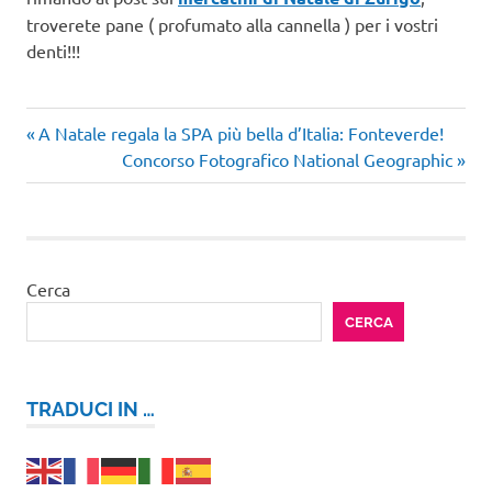
troverete pane ( profumato alla cannella ) per i vostri
denti!!!
viaggi
Articolo
Navigazione
A Natale regala la SPA più bella d’Italia: Fonteverde!
nel
precedente:
Articolo
Concorso Fotografico National Geographic
mondo
articoli
successivo:
week
end
arte
weekend
Cerca
per due
CERCA
TRADUCI IN …