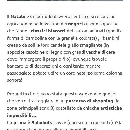
Il
Natale
è un periodo davvero sentito e si respira ad
ogni angolo: nelle vetrine dei
negozi
ci sono signorine
che fanno i
classici biscotti
dei cartoni animati (quelli a
forma di bambolina con la granella colorata) , i bambini
creano da soli le loro candele giallo smagliante (in
apposite casottine di legno con grandi vasche di cera
dove immergere il proprio filo), ovunque trovate
bancarelle di decorazioni e ogni tanto mentre
passeggiate potete udire un coro natalizo come colonna
sonora!
Premetto che ci sono stata questo weekend e quello
che vorrei tratteggiarvi è un
percorso di shopping
(le
zone primcipali sono 3) costellato da
chicche artistiche
imperdibili…
La prima è Bahnhofstrasse
(uno scorcio qui sotto): è la
via comerciale per eccellenza, brand di lusso