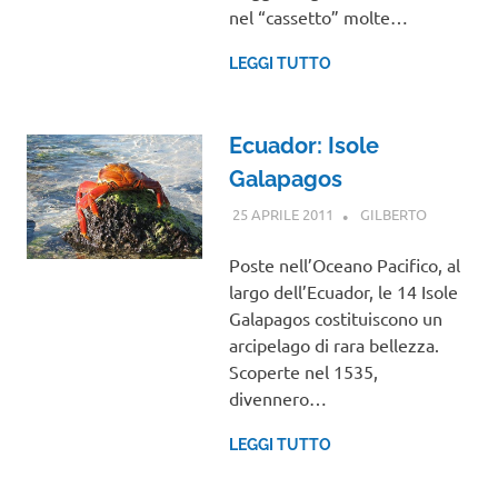
nel “cassetto” molte…
LEGGI TUTTO
Ecuador: Isole
Galapagos
25 APRILE 2011
GILBERTO
CENTRO E
SUD
AMERICA
,
Poste nell’Oceano Pacifico, al
VIAGGI
largo dell’Ecuador, le 14 Isole
NEL
Galapagos costituiscono un
MONDO
arcipelago di rara bellezza.
Scoperte nel 1535,
divennero…
LEGGI TUTTO