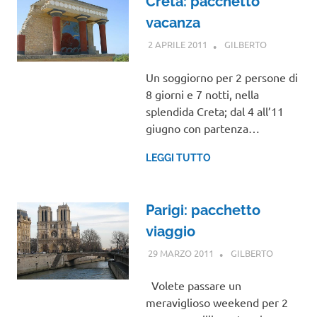
Creta: pacchetto
vacanza
2 APRILE 2011
GILBERTO
GUIDE
Un soggiorno per 2 persone di
8 giorni e 7 notti, nella
splendida Creta; dal 4 all’11
giugno con partenza…
LEGGI TUTTO
Parigi: pacchetto
viaggio
29 MARZO 2011
GILBERTO
GUIDE
Volete passare un
meraviglioso weekend per 2