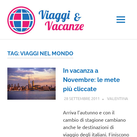
Salta
al
contenuto
MENU
TAG:
VIAGGI NEL MONDO
In vacanza a
Novembre: le mete
più cliccate
28 SETTEMBRE 2011
VALENTINA
NOTI
VIAG
VIAG
Arriva l’autunno e con il
NEL
cambio di stagione cambiano
MON
anche le destinazioni di
viaggio degli italiani. Finiscono