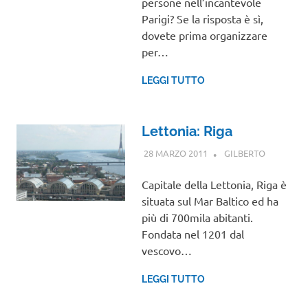
persone nell’incantevole
Parigi? Se la risposta è sì,
dovete prima organizzare
per…
LEGGI TUTTO
Lettonia: Riga
28 MARZO 2011
GILBERTO
EUROPA
,
VIAGGI
NEL
Capitale della Lettonia, Riga è
MONDO
situata sul Mar Baltico ed ha
più di 700mila abitanti.
Fondata nel 1201 dal
vescovo…
LEGGI TUTTO