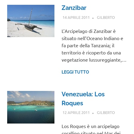
Zanzibar
14 APRILE 2011
GILBERTO
AFRICA
,
VIAGGI
NEL
L’Arcipelago di Zanzibar è
MONDO
situato nell’Oceano Indiano e
fa parte della Tanzania; il
territorio è ricoperto da una
vegetazione lussureggiante,…
LEGGI TUTTO
Venezuela: Los
Roques
12 APRILE 2011
GILBERTO
CENTRO E
SUD
AMERICA
,
Los Roques è un arcipelago
VIAGGI
corallino situato nel Mar dei