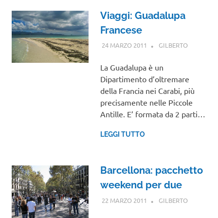
Viaggi: Guadalupa
Francese
24 MARZO 2011
GILBERTO
CENTRO E
SUD
AMERICA
,
La Guadalupa è un
VIAGGI
Dipartimento d’oltremare
NEL
della Francia nei Carabi, più
MONDO
precisamente nelle Piccole
Antille. E’ formata da 2 parti…
LEGGI TUTTO
Barcellona: pacchetto
weekend per due
22 MARZO 2011
GILBERTO
GUIDE