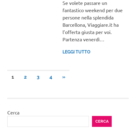
Se volete passare un
fantastico weekend per due
persone nella splendida
Barcellona, Viaggiare.it ha
l’offerta giusta per voi.
Partenza venerdì…
LEGGI TUTTO
Paginazione
ARTICOLI
1
2
3
4
»
SUCCESSIVI
degli
articoli
Cerca
CERCA