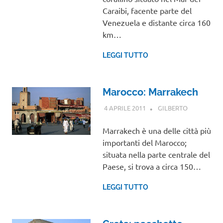
NEL
Caraibi, facente parte del
MONDO
Venezuela e distante circa 160
km…
LEGGI TUTTO
Marocco: Marrakech
4 APRILE 2011
GILBERTO
AFRICA
,
VIAGGI NEL
MONDO
Marrakech è una delle città più
importanti del Marocco;
situata nella parte centrale del
Paese, si trova a circa 150…
LEGGI TUTTO