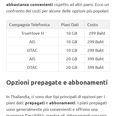
abbastanza convenienti
rispetto ad altri paesi. Ecco un
confronto dei costi per alcune delle opzioni più popolari:
Compagnia Telefonica
Piani Dati
Costo
TrueMove H
10 GB
299 Baht
AIS
10 GB
299 Baht
DTAC
10 GB
299 Baht
AIS
20 GB
399 Baht
DTAC
20 GB
399 Baht
Opzioni prepagate e abbonamenti
In Thailandia, ci sono due tipi principali di opzioni per i
piani dati:
prepagati
e
abbonamenti
. I piani prepagati
sono generalmente più convenienti e offrono una
maggiore flessibilità, mentre gli abbonamenti possono