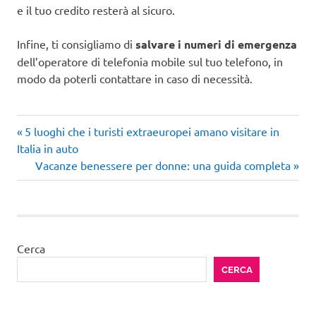
e il tuo credito resterà al sicuro.
Infine, ti consigliamo di
salvare i numeri di emergenza
dell’operatore di telefonia mobile sul tuo telefono, in
modo da poterli contattare in caso di necessità.
Articolo
Navigazione
5 luoghi che i turisti extraeuropei amano visitare in
precedente:
Italia in auto
articoli
Articolo
Vacanze benessere per donne: una guida completa
successivo:
Cerca
CERCA