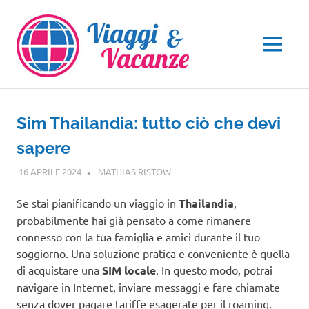
Salta
al
contenuto
MENU
Sim Thailandia: tutto ciò che devi
sapere
16 APRILE 2024
MATHIAS RISTOW
ASIA
Se stai pianificando un viaggio in
Thailandia
,
probabilmente hai già pensato a come rimanere
connesso con la tua famiglia e amici durante il tuo
soggiorno. Una soluzione pratica e conveniente è quella
di acquistare una
SIM
locale
. In questo modo, potrai
navigare in Internet, inviare messaggi e fare chiamate
senza dover pagare tariffe esagerate per il roaming.