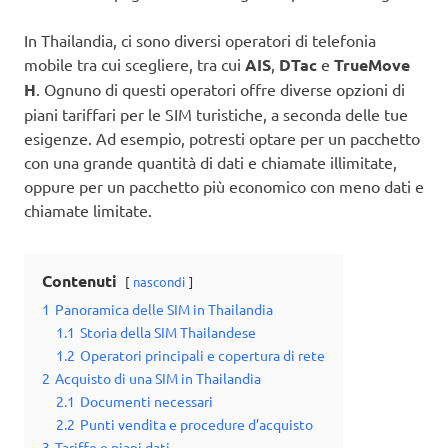
In Thailandia, ci sono diversi operatori di telefonia
mobile tra cui scegliere, tra cui
AIS
,
DTac
e
TrueMove
H
. Ognuno di questi operatori offre diverse opzioni di
piani tariffari per le SIM turistiche, a seconda delle tue
esigenze. Ad esempio, potresti optare per un pacchetto
con una grande quantità di dati e chiamate illimitate,
oppure per un pacchetto più economico con meno dati e
chiamate limitate.
Contenuti
nascondi
1
Panoramica delle SIM in Thailandia
1.1
Storia della SIM Thailandese
1.2
Operatori principali e copertura di rete
2
Acquisto di una SIM in Thailandia
2.1
Documenti necessari
2.2
Punti vendita e procedure d’acquisto
3
Tariffe e piani dati