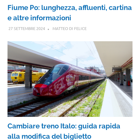
Fiume Po: lunghezza, affluenti, cartina
e altre informazioni
27 SETTEMBRE 2024
MATTEO DI FELICE
Cambiare treno Italo: guida rapida
alla modifica del biglietto