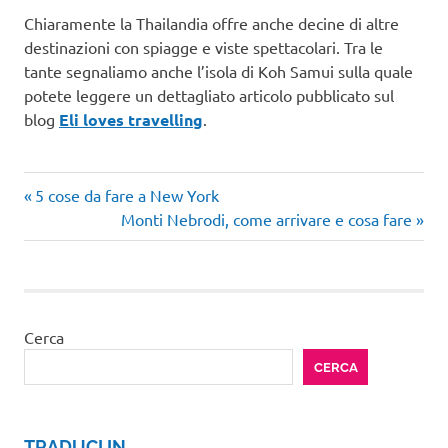
Chiaramente la Thailandia offre anche decine di altre
destinazioni con spiagge e viste spettacolari. Tra le
tante segnaliamo anche l’isola di Koh Samui sulla quale
potete leggere un dettagliato articolo pubblicato sul
blog
Eli loves travelling
.
Articolo
Navigazione
5 cose da fare a New York
precedente:
Articolo
Monti Nebrodi, come arrivare e cosa fare
articoli
successivo:
Cerca
CERCA
TRADUCI IN …