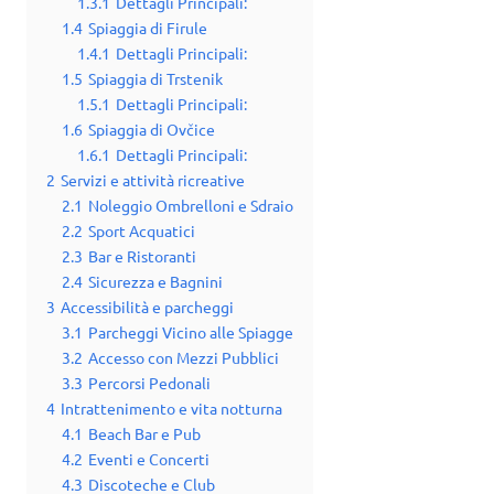
1.3.1
Dettagli Principali:
1.4
Spiaggia di Firule
1.4.1
Dettagli Principali:
1.5
Spiaggia di Trstenik
1.5.1
Dettagli Principali:
1.6
Spiaggia di Ovčice
1.6.1
Dettagli Principali:
2
Servizi e attività ricreative
2.1
Noleggio Ombrelloni e Sdraio
2.2
Sport Acquatici
2.3
Bar e Ristoranti
2.4
Sicurezza e Bagnini
3
Accessibilità e parcheggi
3.1
Parcheggi Vicino alle Spiagge
3.2
Accesso con Mezzi Pubblici
3.3
Percorsi Pedonali
4
Intrattenimento e vita notturna
4.1
Beach Bar e Pub
4.2
Eventi e Concerti
4.3
Discoteche e Club