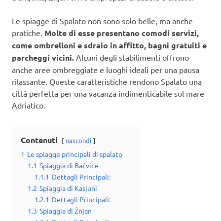
Le spiagge di Spalato non sono solo belle, ma anche
pratiche.
Molte di esse presentano comodi servizi,
come ombrelloni e sdraio in affitto, bagni gratuiti e
parcheggi vicini.
Alcuni degli stabilimenti offrono
anche aree ombreggiate e luoghi ideali per una pausa
rilassante. Queste caratteristiche rendono Spalato una
città perfetta per una vacanza indimenticabile sul mare
Adriatico.
Contenuti
nascondi
1
Le spiagge principali di spalato
1.1
Spiaggia di Bačvice
1.1.1
Dettagli Principali:
1.2
Spiaggia di Kasjuni
1.2.1
Dettagli Principali:
1.3
Spiaggia di Žnjan