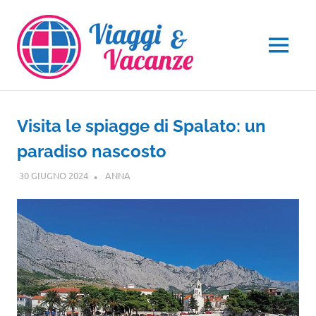
Salta
al
contenuto
MENU
Visita le spiagge di Spalato: un
paradiso nascosto
30 GIUGNO 2024
ANNA
EUROPA