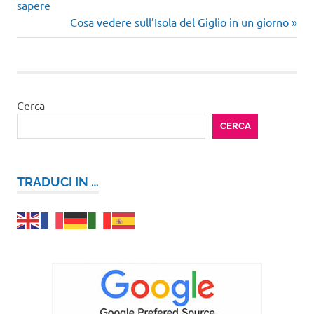
precedente:
sapere
articoli
Articolo
Cosa vedere sull’Isola del Giglio in un giorno
successivo:
Cerca
CERCA
TRADUCI IN …