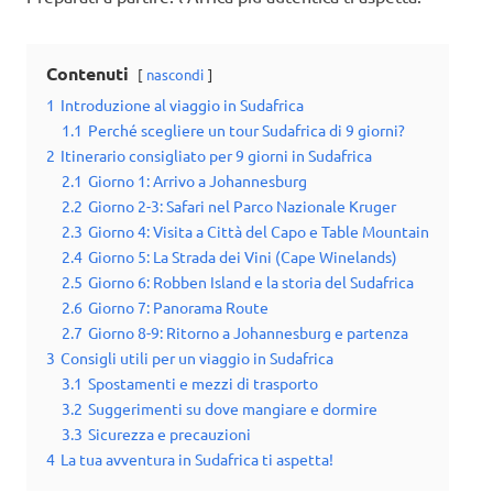
Contenuti
nascondi
1
Introduzione al viaggio in Sudafrica
1.1
Perché scegliere un tour Sudafrica di 9 giorni?
2
Itinerario consigliato per 9 giorni in Sudafrica
2.1
Giorno 1: Arrivo a Johannesburg
2.2
Giorno 2-3: Safari nel Parco Nazionale Kruger
2.3
Giorno 4: Visita a Città del Capo e Table Mountain
2.4
Giorno 5: La Strada dei Vini (Cape Winelands)
2.5
Giorno 6: Robben Island e la storia del Sudafrica
2.6
Giorno 7: Panorama Route
2.7
Giorno 8-9: Ritorno a Johannesburg e partenza
3
Consigli utili per un viaggio in Sudafrica
3.1
Spostamenti e mezzi di trasporto
3.2
Suggerimenti su dove mangiare e dormire
3.3
Sicurezza e precauzioni
4
La tua avventura in Sudafrica ti aspetta!