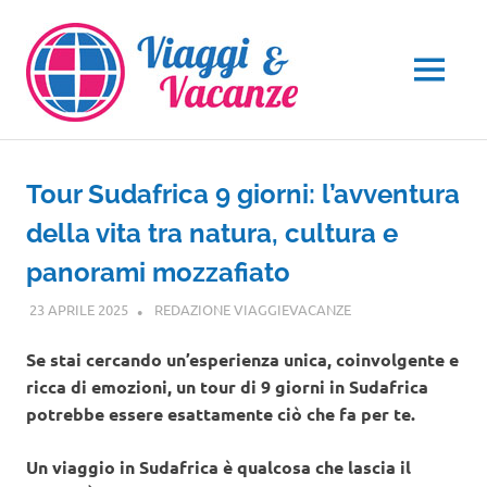
Salta
al
contenuto
MENU
Tour Sudafrica 9 giorni: l’avventura
della vita tra natura, cultura e
panorami mozzafiato
23 APRILE 2025
REDAZIONE VIAGGIEVACANZE
AFRICA
,
VIAGGI NEL
MONDO
Se stai cercando un’esperienza unica, coinvolgente e
ricca di emozioni, un tour di 9 giorni in Sudafrica
potrebbe essere esattamente ciò che fa per te.
Un viaggio in Sudafrica è qualcosa che lascia il