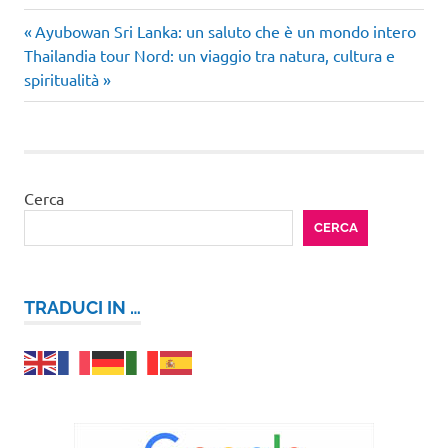
Articolo
Navigazione
Ayubowan Sri Lanka: un saluto che è un mondo intero
Articolo
precedente:
Thailandia tour Nord: un viaggio tra natura, cultura e
articoli
successivo:
spiritualità
Cerca
CERCA
TRADUCI IN …