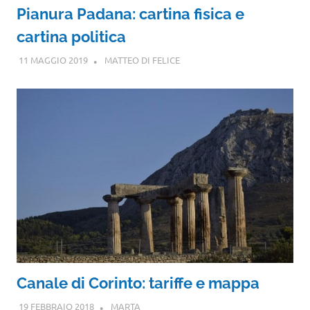
Pianura Padana: cartina fisica e
cartina politica
11 MAGGIO 2019
MATTEO DI FELICE
Canale di Corinto: tariffe e mappa
19 FEBBRAIO 2018
MARTA