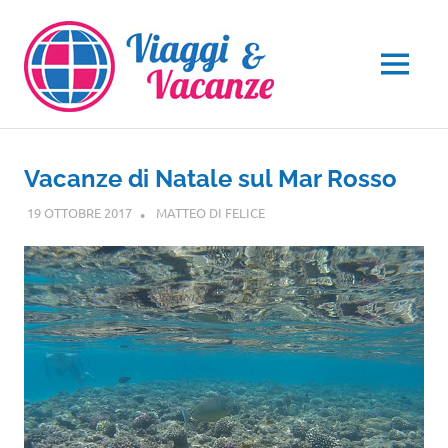
Salta
al
contenuto
MENU
Vacanze di Natale sul Mar Rosso
19 OTTOBRE 2017
MATTEO DI FELICE
AFRICA