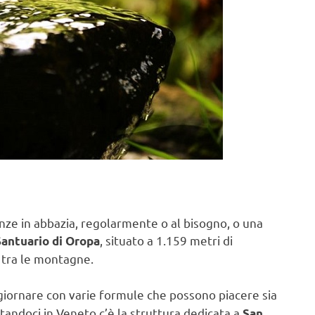
acanze in abbazia, regolarmente o al bisogno, o una
, situato a 1.159 metri di
l Santuario di Oropa
e tra le montagne.
giornare con varie formule che possono piacere sia
ostandoci in Veneto c’è la struttura dedicata a
San