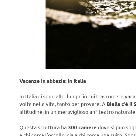
Vacanze in abbazia: in Italia
In Italia ci sono altri luoghi in cui trascorrere v
volta nella vita, tanto per provare. A
Biella c’è i
altitudine, in un meraviglioso anfiteatro natural
Questa struttura ha
dove si può sog
300 camere
a chi cerca l’ostello, sia a chi cerca una suite. Sp