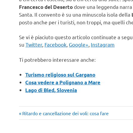
dove una leggenda narra ch
Francesco del Deserto
Santa. Il convento è su una minuscola isola della
L
posto anche per i turisti, non troppi, ma quelli ch
Se vi è piaciuto questo articolo continuate a seg
su
Twitter
,
Facebook
,
Google+
,
Instagram
Ti potrebbero interessare anche:
Turismo religioso sul Gargano
Cosa vedere a Polignano a Mare
Lago di Bled, Slovenia
Articolo
Navigazione
Ritardo e cancellazione dei voli: cosa fare
precedente:
articoli