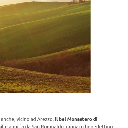
 anche, vicino ad Arezzo,
il bel Monastero di
mille anni fa da San Romualdo, monaco benedettino