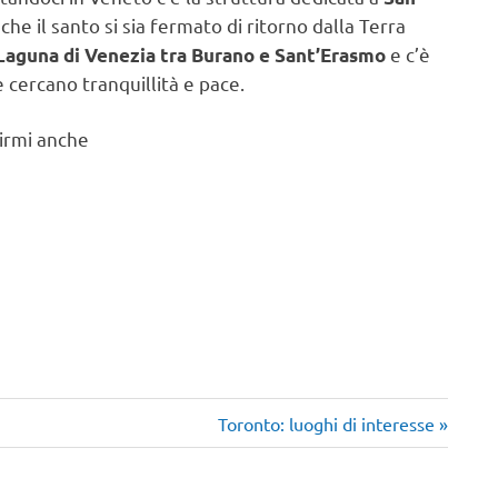
e il santo si sia fermato di ritorno dalla Terra
e c’è
aguna di Venezia tra Burano e Sant’Erasmo
e cercano tranquillità e pace.
uirmi anche
Articolo
Toronto: luoghi di interesse
successivo: