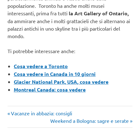
popolazione. Toronto ha anche molti musei
interessanti, prima fra tutti
la Art Gallery of Ontario,
da ammirare anche i molti grattacieli che si alternano ai
palazzi antichi in uno skyline tra i più particolari del
mondo.
Ti potrebbe interessare anche:
Cosa vedere a Toronto
Cosa vedere in Canada in 10 giorni
Glacier National Park, USA, cosa vedere
Montreal Canada: cosa vedere
Articolo
Navigazione
Vacanze in abbazia: consigli
precedente:
Articolo
Weekend a Bologna: sagre e serate
articoli
successivo: