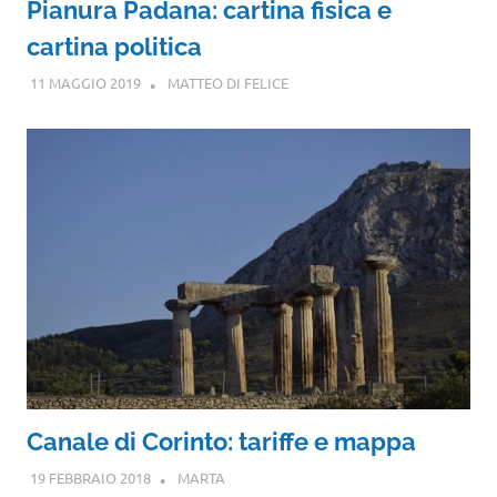
Pianura Padana: cartina fisica e
cartina politica
11 MAGGIO 2019
MATTEO DI FELICE
Canale di Corinto: tariffe e mappa
19 FEBBRAIO 2018
MARTA