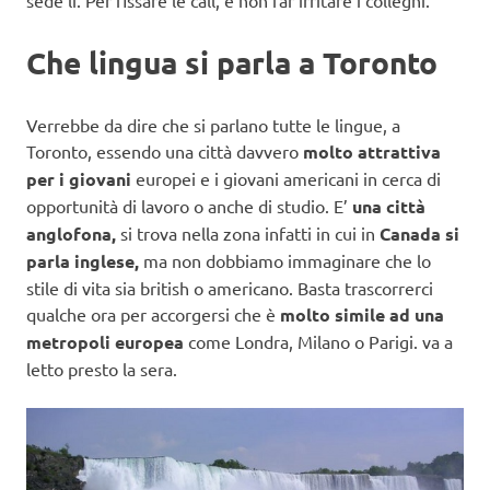
sede lì. Per fissare le call, e non far irritare i colleghi.
Che lingua si parla a Toronto
Verrebbe da dire che si parlano tutte le lingue, a
Toronto, essendo una città davvero
molto attrattiva
per i giovani
europei e i giovani americani in cerca di
opportunità di lavoro o anche di studio. E’
una città
anglofona,
si trova nella zona infatti in cui in
Canada si
parla inglese,
ma non dobbiamo immaginare che lo
stile di vita sia british o americano. Basta trascorrerci
qualche ora per accorgersi che è
molto simile ad una
metropoli europea
come Londra, Milano o Parigi. va a
letto presto la sera.