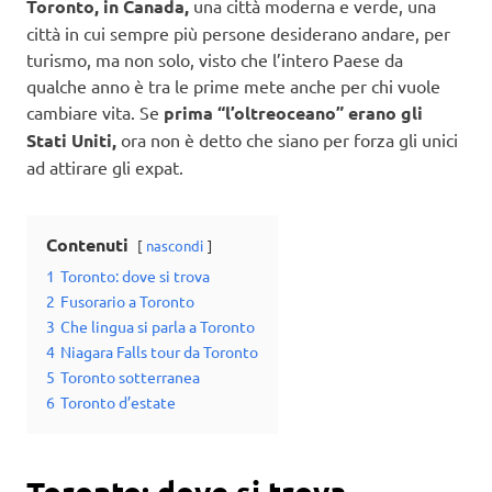
Toronto, in Canada,
una città moderna e verde, una
città in cui sempre più persone desiderano andare, per
turismo, ma non solo, visto che l’intero Paese da
qualche anno è tra le prime mete anche per chi vuole
cambiare vita. Se
prima “l’oltreoceano” erano gli
Stati Uniti,
ora non è detto che siano per forza gli unici
ad attirare gli expat.
Contenuti
nascondi
1
Toronto: dove si trova
2
Fusorario a Toronto
3
Che lingua si parla a Toronto
4
Niagara Falls tour da Toronto
5
Toronto sotterranea
6
Toronto d’estate
Toronto: dove si trova