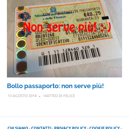
Bollo passaporto: non serve più!
13 AGOSTO 2014
MATTEO DI FELICE
CHI SIAMO
-
CONTATTI
-
PRIVACY POLICY
-
COOKIE POLICY
-