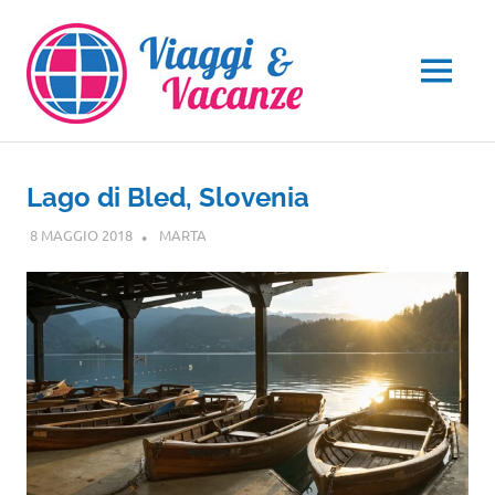
Salta
al
contenuto
MENU
Lago di Bled, Slovenia
8 MAGGIO 2018
MARTA
EUROPA