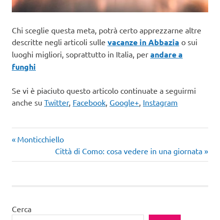
Chi sceglie questa meta, potrà certo apprezzarne altre
descritte negli articoli sulle
vacanze in Abbazia
o sui
luoghi migliori, soprattutto in Italia, per
andare a
funghi
Se vi è piaciuto questo articolo continuate a seguirmi
anche su
Twitter
,
Facebook
,
Google+
,
Instagram
Articolo
Navigazione
Monticchiello
precedente:
Articolo
Città di Como: cosa vedere in una giornata
articoli
successivo:
Cerca