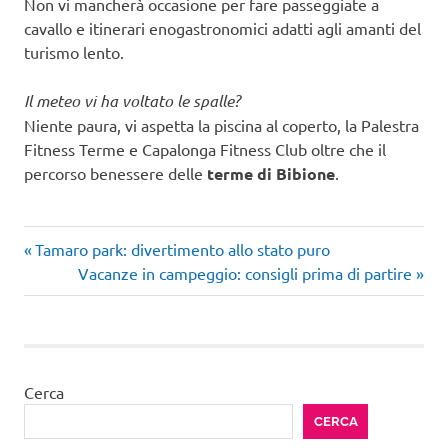
Non vi mancherà occasione per fare passeggiate a
cavallo e itinerari enogastronomici adatti agli amanti del
turismo lento.
Il meteo vi ha voltato le spalle?
Niente paura, vi aspetta la piscina al coperto, la Palestra
Fitness Terme e Capalonga Fitness Club oltre che il
percorso benessere delle
terme di Bibione
.
Articolo
Navigazione
Tamaro park: divertimento allo stato puro
precedente:
Articolo
Vacanze in campeggio: consigli prima di partire
articoli
successivo:
Cerca
CERCA