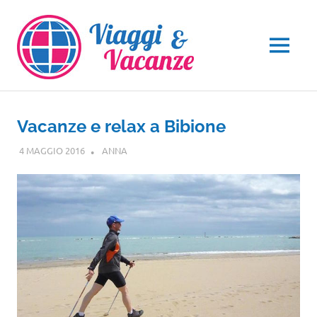
Salta
al
contenuto
MENU
Vacanze e relax a Bibione
4 MAGGIO 2016
ANNA
VENETO