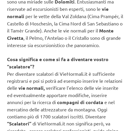
sono una miriade sulle
Dolomiti
. Entusiasmanti ma
riservate ad escursionisti ben esperti, sono le
vie
normali
per le vette della Val Zoldana (Cima Prampér, il
Castello di Moschesìn, la Cima Nord di San Sebastiano o
il Tamèr Grande). Anche le vie normali per il
Monte
Civetta
, il Pelmo, l’Antelao o il Cristallo sono di grande
interesse sia escursionistico che panoramico.
Cosa significa e come si fa a diventare vostro
“scalatore”?
Per diventare scalatori di VieNormali.it è sufficiente
registrarsi e poi si potrà ad esempio inserire le relazioni
delle
vie normali,
verificare l’elenco delle vie inserite
ed eventualmente apportare modifiche, inserire
annunci per la ricerca di
compagni di cordata
e nel
mercatino delle attrezzature da montagna. Oggi
contiamo più di 1700 scalatori iscritti. Diventare
“Scalatori”
di VieNormali.it non significa però, va
ricordato, essere scalatori professionisti, guide alpine,