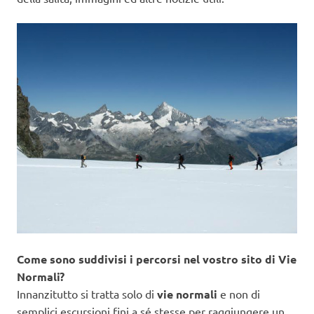
Come sono suddivisi i percorsi nel vostro sito di Vie
Normali?
Innanzitutto si tratta solo di
vie normali
e non di
semplici escursioni fini a sé stesse per raggiungere un