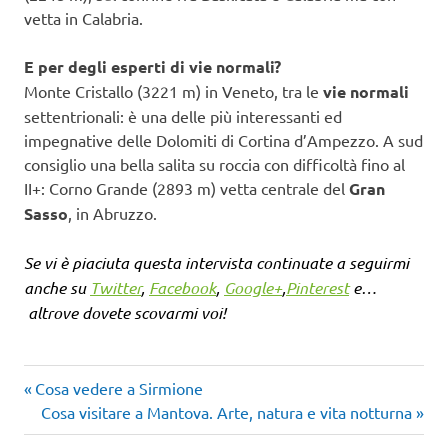
vetta in Calabria.
E per degli esperti di vie normali?
Monte Cristallo (3221 m) in Veneto, tra le
vie normali
settentrionali: è una delle più interessanti ed
impegnative delle Dolomiti di Cortina d’Ampezzo. A sud
consiglio una bella salita su roccia con difficoltà fino al
II+: Corno Grande (2893 m) vetta centrale del
Gran
Sasso
, in Abruzzo.
Se vi è piaciuta questa intervista continuate a seguirmi
anche su
Twitter
,
Facebook
,
Google+
,
Pinterest
e…
altrove dovete scovarmi voi!
Articolo
Navigazione
Cosa vedere a Sirmione
precedente:
Articolo
Cosa visitare a Mantova. Arte, natura e vita notturna
articoli
successivo: