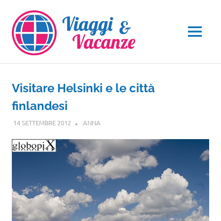
Salta
al
contenuto
MENU
Visitare Helsinki e le città
finlandesi
14 SETTEMBRE 2012
ANNA
EUROPA