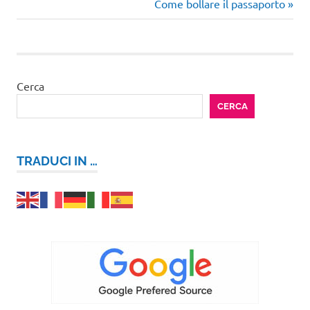
precedente:
Articolo
Come bollare il passaporto
articoli
successivo:
Cerca
CERCA
TRADUCI IN …