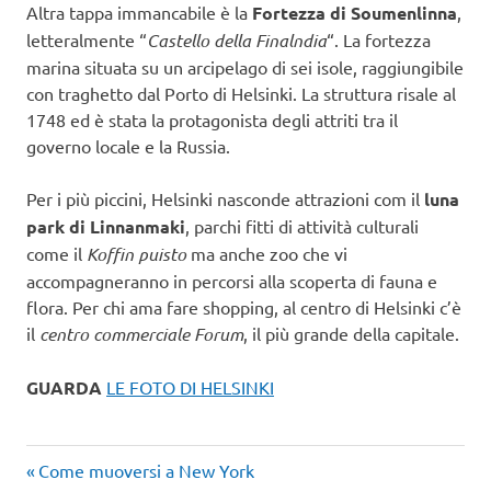
Altra tappa immancabile è la
Fortezza di Soumenlinna
,
letteralmente “
Castello della Finalndia
“. La fortezza
marina situata su un arcipelago di sei isole, raggiungibile
con traghetto dal Porto di Helsinki. La struttura risale al
1748 ed è stata la protagonista degli attriti tra il
governo locale e la Russia.
Per i più piccini, Helsinki nasconde attrazioni com il
luna
park di Linnanmaki
, parchi fitti di attività culturali
come il
Koffin puisto
ma anche zoo che vi
accompagneranno in percorsi alla scoperta di fauna e
flora. Per chi ama fare shopping, al centro di Helsinki c’è
il
centro commerciale Forum
, il più grande della capitale.
GUARDA
LE FOTO DI HELSINKI
Articolo
Navigazione
Come muoversi a New York