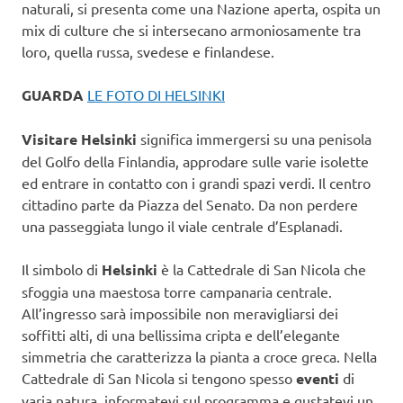
naturali, si presenta come una Nazione aperta, ospita un
mix di culture che si intersecano armoniosamente tra
loro, quella russa, svedese e finlandese.
GUARDA
LE FOTO DI HELSINKI
Visitare Helsinki
significa immergersi su una penisola
del Golfo della Finlandia, approdare sulle varie isolette
ed entrare in contatto con i grandi spazi verdi. Il centro
cittadino parte da Piazza del Senato. Da non perdere
una passeggiata lungo il viale centrale d’Esplanadi.
Il simbolo di
Helsinki
è la Cattedrale di San Nicola che
sfoggia una maestosa torre campanaria centrale.
All’ingresso sarà impossibile non meravigliarsi dei
soffitti alti, di una bellissima cripta e dell’elegante
simmetria che caratterizza la pianta a croce greca. Nella
Cattedrale di San Nicola si tengono spesso
eventi
di
varia natura, informatevi sul programma e gustatevi un