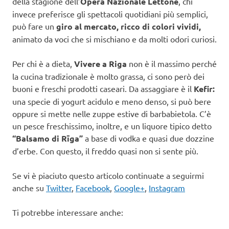
della stagione dell’
Opera Nazionale Lettone
, chi
invece preferisce gli spettacoli quotidiani più semplici,
può fare un
giro al mercato, ricco di colori vividi,
animato da voci che si mischiano e da molti odori curiosi.
Per chi è a dieta,
Vivere a Riga
non è il massimo perché
la cucina tradizionale è molto grassa, ci sono però dei
buoni e freschi prodotti caseari. Da assaggiare è il
Kefir:
una specie di yogurt acidulo e meno denso, si può bere
oppure si mette nelle zuppe estive di barbabietola. C’è
un pesce freschissimo, inoltre, e un liquore tipico detto
“Balsamo di Rīga”
a base di vodka e quasi due dozzine
d’erbe. Con questo, il freddo quasi non si sente più.
Se vi è piaciuto questo articolo continuate a seguirmi
anche su
Twitter
,
Facebook
,
Google+
,
Instagram
Ti potrebbe interessare anche: