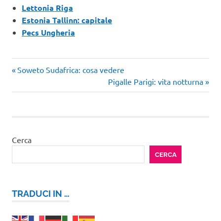
Lettonia Riga
Estonia Tallinn: capitale
Pecs Ungheria
Articolo
Navigazione
Soweto Sudafrica: cosa vedere
precedente:
Articolo
Pigalle Parigi: vita notturna
articoli
successivo:
Cerca
CERCA
TRADUCI IN …