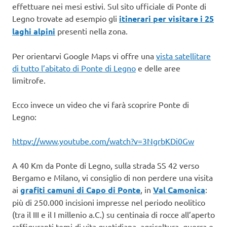
effettuare nei mesi estivi. Sul sito ufficiale di Ponte di
Legno trovate ad esempio gli
itinerari per visitare i 25
laghi alpini
presenti nella zona.
Per orientarvi Google Maps vi offre una
vista satellitare
di tutto l’abitato di Ponte di Legno
e delle aree
limitrofe.
Ecco invece un video che vi farà scoprire Ponte di
Legno:
httpv://www.youtube.com/watch?v=3NgrbKDi0Gw
A 40 Km da Ponte di Legno, sulla strada SS 42 verso
Bergamo e Milano, vi consiglio di non perdere una visita
ai
grafiti camuni di Capo di Ponte
, in
Val Camonica
:
più di 250.000 incisioni impresse nel periodo neolitico
(tra il III e il I millenio a.C.) su centinaia di rocce all’aperto
raffiguranti temi di vita quotidiana, agricoltura, guerra e