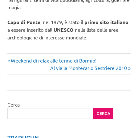
magia.
Capo di Ponte
, nel 1979, è stato il
primo sito italiano
a essere inserito dall’
UNESCO
nella lista delle aree
archeologiche di interesse mondiale.
week end
Articolo
Navigazione
Weekend di relax alle terme di Bormio!
montagna
precedente:
Articolo
Al via la Montecarlo Sestriere 2010
articoli
successivo:
Cerca
CERCA
TRADUCI IN …