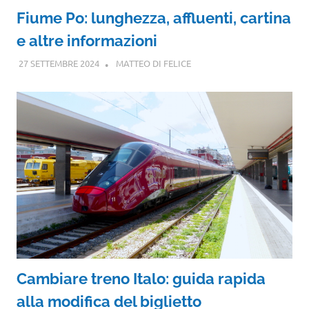
Fiume Po: lunghezza, affluenti, cartina
e altre informazioni
27 SETTEMBRE 2024
MATTEO DI FELICE
Cambiare treno Italo: guida rapida
alla modifica del biglietto