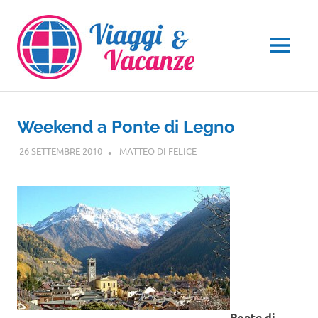
Salta
al
contenuto
MENU
Weekend a Ponte di Legno
26 SETTEMBRE 2010
MATTEO DI FELICE
LOMBARDIA
Ponte di