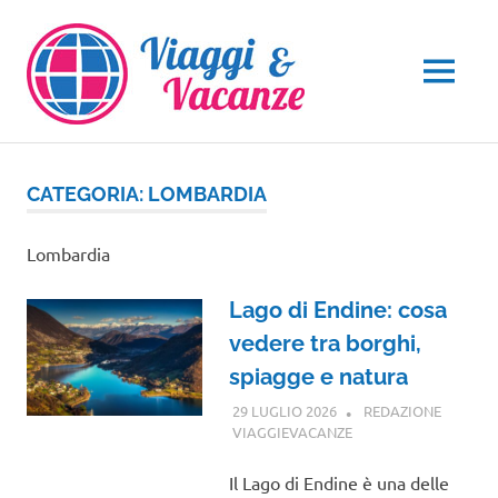
Salta
al
contenuto
MENU
CATEGORIA:
LOMBARDIA
Lombardia
Lago di Endine: cosa
vedere tra borghi,
spiagge e natura
29 LUGLIO 2026
REDAZIONE
VIAGGIEVACANZE
LOMBARDIA
Il Lago di Endine è una delle