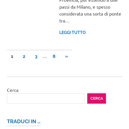
passi da Milano, e spesso
considerata una sorta di ponte
tra…
LEGGI TUTTO
Paginazione
…
ARTICOLI
1
2
3
8
»
SUCCESSIVI
degli
articoli
Cerca
CERCA
TRADUCI IN …