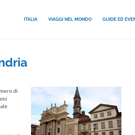
ITALIA
VIAGGI NEL MONDO
GUIDE ED EVE
ndria
mero di
iumi
iale