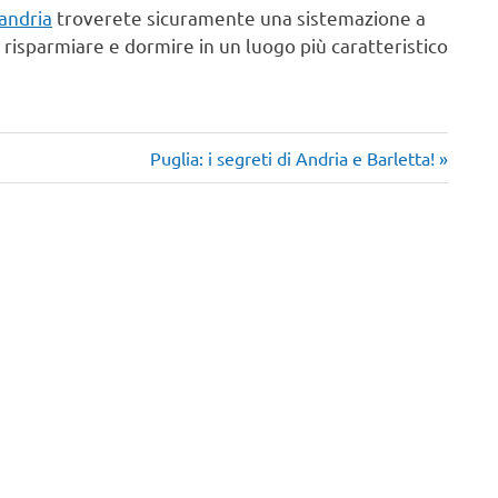
andria
troverete sicuramente una sistemazione a
isparmiare e dormire in un luogo più caratteristico
Articolo
Puglia: i segreti di Andria e Barletta!
successivo: