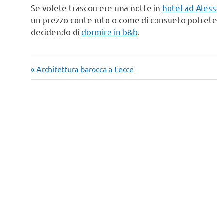
Se volete trascorrere una notte in
hotel ad Aless
un prezzo contenuto o come di consueto potrete r
decidendo di
dormire in b&b
.
Turismo
Articolo
Navigazione
Architettura barocca a Lecce
Italia
precedente:
articoli
week end
romantico