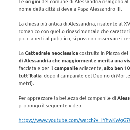
Le
del comune di Alessandria risalgono al
origini
nome della città si deve a Papa Alessandro III.
La chiesa più antica di Alessandria, risalente al X
romanico con quello rinascimentale che caratterizz
poco aperti al pubblico, si possono osservare i res
La
costruita in Piazza del
Cattedrale neoclassica
di Alessandria che maggiormente merita una vis
facciata e per il
adiacente,
campanile
alto ben 10
, dopo il campanile del Duomo di Morte
tutt’Italia
metri).
Per apprezzare la bellezza del campanile di
Aless
propongo il seguente video:
httpv://www.youtube.com/watch?v=IYhwKWgG7