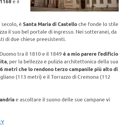
e il
1168
V secolo, è
che fonde lo stile
Santa Maria di Castello
a il suo bel portale di ingresso. Nei sotteranei, da
ti di due chiese preesistenti.
 Duomo tra il 1810 e il 1849
è a mio parere l’edificio
, per la bellezza e pulizia architettonica della sua
ita
6 metri che lo rendono terzo campanile più alto di
gliano (113 metri) e il Torrazzo di Cremona (112
e ascoltare il suono delle sue campane vi
andria
tY