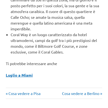
posto perfetto per i suoi colori, la sua gente e la sua
atmosfera caraibica. Il cuore di questo quartiere è
Calle Ocho; se amate la musica salsa, quella
merengue e quella latino americana è una meta
imperdibile.
Coral Way è un luogo caratterizzato da hotel
ultramoderni, campi da golf tra i più prestigiosi del
mondo, come il Biltmore Golf Course, e zone
esclusive, come il Coral Gables.
Ti potrebbe interessare anche
Luglio a Miami
Articolo
Articolo
Navigazione
Cosa vedere a Pisa
Cosa vedere a Berlino
precedente:
successivo:
articoli