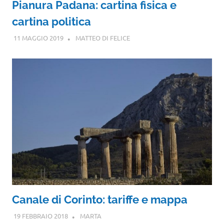
Pianura Padana: cartina fisica e
cartina politica
11 MAGGIO 2019
MATTEO DI FELICE
Canale di Corinto: tariffe e mappa
19 FEBBRAIO 2018
MARTA