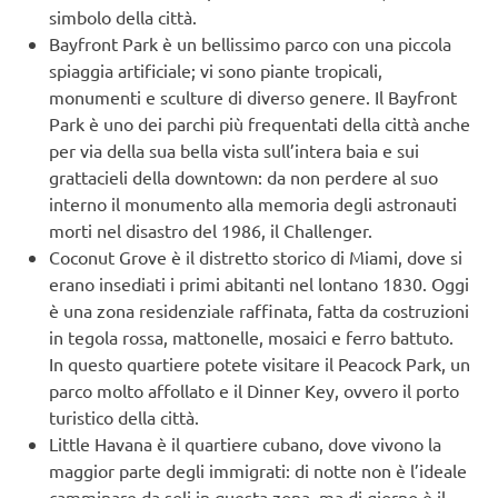
simbolo della città.
Bayfront Park è un bellissimo parco con una piccola
spiaggia artificiale; vi sono piante tropicali,
monumenti e sculture di diverso genere. Il Bayfront
Park è uno dei parchi più frequentati della città anche
per via della sua bella vista sull’intera baia e sui
grattacieli della downtown: da non perdere al suo
interno il monumento alla memoria degli astronauti
morti nel disastro del 1986, il Challenger.
Coconut Grove è il distretto storico di Miami, dove si
erano insediati i primi abitanti nel lontano 1830. Oggi
è una zona residenziale raffinata, fatta da costruzioni
in tegola rossa, mattonelle, mosaici e ferro battuto.
In questo quartiere potete visitare il Peacock Park, un
parco molto affollato e il Dinner Key, ovvero il porto
turistico della città.
Little Havana è il quartiere cubano, dove vivono la
maggior parte degli immigrati: di notte non è l’ideale
camminare da soli in questa zona, ma di giorno è il